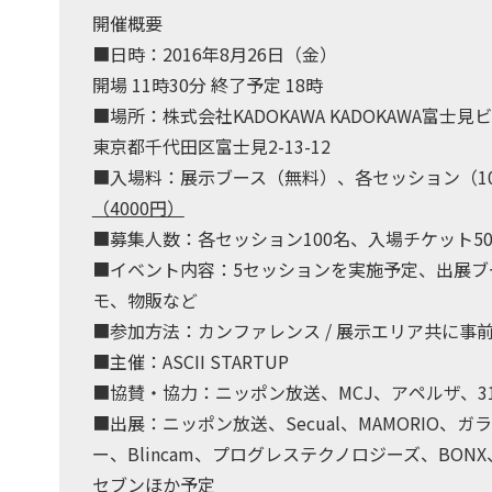
開催概要
■日時：2016年8月26日（金）
開場 11時30分 終了予定 18時
■場所：株式会社KADOKAWA KADOKAWA富士見
東京都千代田区富士見2-13-12
■入場料：展示ブース（無料）、各セッション（10
（4000円）
■募集人数：各セッション100名、入場チケット5
■イベント内容：5セッションを実施予定、出展ブ
モ、物販など
■参加方法：カンファレンス / 展示エリア共に事
■主催：ASCII STARTUP
■協賛・協力：ニッポン放送、MCJ、アペルザ、31 
■出展：ニッポン放送、Secual、MAMORIO、ガラポ
ー、Blincam、プログレステクノロジーズ、BONX
セブンほか予定