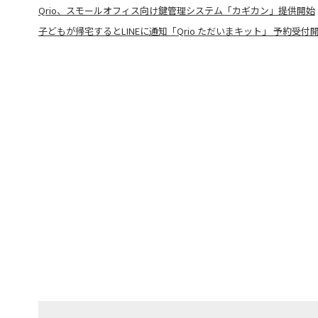
Qrio、スモールオフィス向け鍵管理システム「カギカン」提供開始
子どもが帰宅するとLINEに通知「Qrio ただいまキット」 予約受付