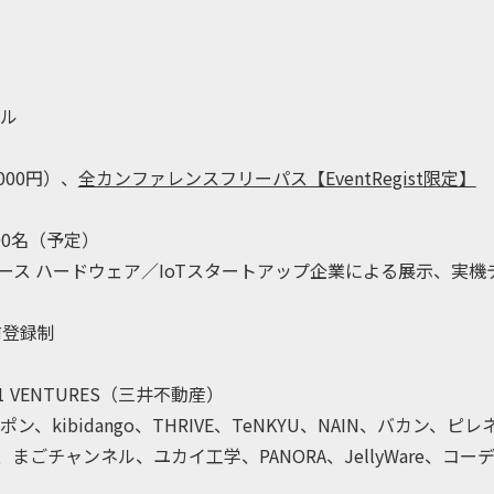
ビル
00円）、
全カンファレンスフリーパス【EventRegist限定】
00名（予定）
ース ハードウェア／IoTスタートアップ企業による展示、実機
前登録制
VENTURES（三井不動産）
ン、kibidango、THRIVE、TeNKYU、NAIN、バカン、ピレ
、まごチャンネル、ユカイ工学、PANORA、JellyWare、コー