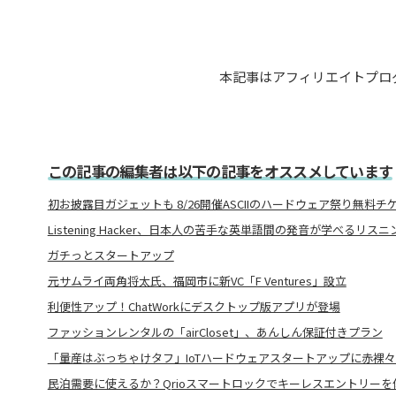
本記事はアフィリエイトプロ
この記事の編集者は以下の記事をオススメしています
初お披露目ガジェットも 8/26開催ASCIIのハードウェア祭り無料
Listening Hacker、日本人の苦手な英単語間の発音が学べるリス
ガチっとスタートアップ
元サムライ両角将太氏、福岡市に新VC「F Ventures」設立
利便性アップ！ChatWorkにデスクトップ版アプリが登場
ファッションレンタルの「airCloset」、あんしん保証付きプラン
「量産はぶっちゃけタフ」IoTハードウェアスタートアップに赤裸
民泊需要に使えるか？Qrioスマートロックでキーレスエントリーを