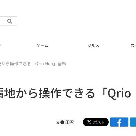
グルメ
スタートアップ
遠隔地から操作できる「Qrio Hub」登場
kを遠隔地から操作できる「Qrio
文● 田沢