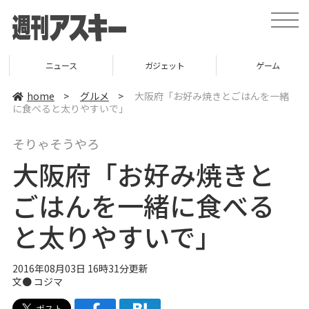
t
o
g
g
l
ニュース
ガジェット
ゲーム
e
n
a
home
>
グルメ
>
大阪府「お好み焼きとごはんを一緒
v
に食べると太りやすいで」
i
g
a
そりゃそうやろ
t
i
大阪府「お好み焼きと
o
n
ごはんを一緒に食べる
と太りやすいで」
2016年08月03日 16時31分更新
文●
コジマ