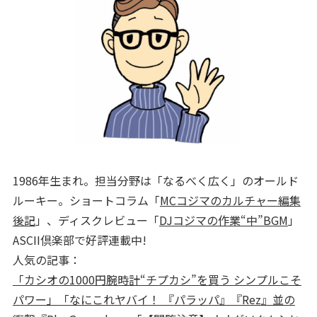
1986年生まれ。担当分野は「なるべく広く」のオールド
ルーキー。ショートコラム「
MCコジマのカルチャー編集
後記
」、ディスクレビュー「
DJコジマの作業“中”BGM
」
ASCII倶楽部で好評連載中!
人気の記事：
「カシオの1000円腕時計“チプカシ”を買う シンプルこそ
パワー」
「なにこれヤバイ！ 『パラッパ』『Rez』並の