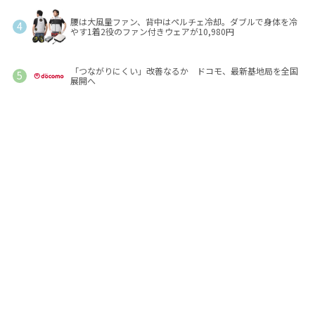
腰は大風量ファン、背中はペルチェ冷却。ダブルで身体を冷
やす1着2役のファン付きウェアが10,980円
「つながりにくい」改善なるか ドコモ、最新基地局を全国
展開へ