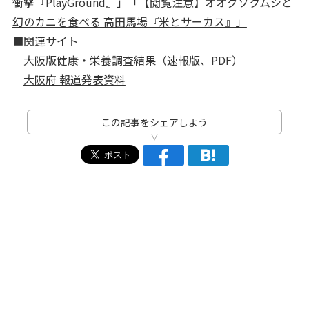
衝撃『PlayGround』」
「【閲覧注意】オオグソクムシと
幻のカニを食べる 高田馬場『米とサーカス』」
■関連サイト
大阪版健康・栄養調査結果（速報版、PDF）
大阪府 報道発表資料
この記事をシェアしよう