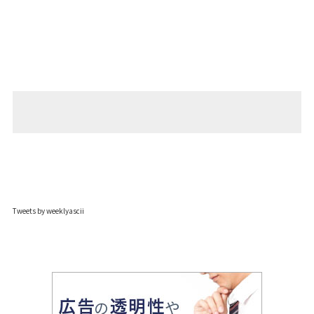
Tweets by weeklyascii