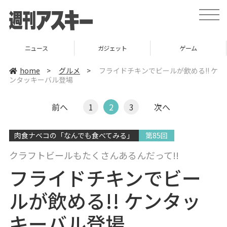
t
o
g
g
l
ガジェット
ゲーム
グルメ
e
n
a
home
>
グルメ
>
フライドチキンでビールが飲める!! ケ
v
ンタッキーバル登場
i
g
a
t
前へ
1
2
3
次へ
i
o
n
肉食ナベコの「なんでも食べてみる」
第85回
クラフトビールもたくさんあるんだって!!
フライドチキンでビー
ルが飲める!! ケンタッ
キーバル登場