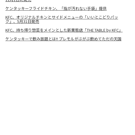
ケンタッキーフライドチキン、「指が汚れない手袋」提供
KFC、オリジナルチキンとサイドメニューの「いいとこどりパッ
ク」、5月31日発売
KFC、持ち帰り惣菜をメインとした新業態店「THE TABLE by KFC」
ケンタッキーで飲み放題とは!! プレモルがぶがぶ飲めてただの天国