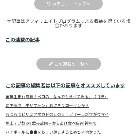
カテゴリートップへ
本記事はアフィリエイトプログラムによる収益を得ている場
合があります
この連載の記事
この連載の一覧へ
この記事の編集者は以下の記事をオススメしています
寅年生まれ肉食ナベコの「なんでも食べてみる」（目次）
希少部位「牛ザブトン」おにぎりローソンから
あつあつピザにアボカドのせのせ！ピザーラ新作がウマイ
極上デブ飲み!! 飲み放題＋からあげ食べ放題 神座で
ハイボールに●●をちょい足しするとめちゃ旨かった