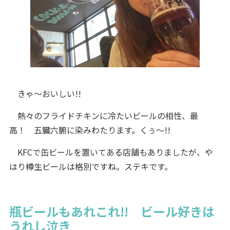
きゃ～おいしい!!
熱々のフライドチキンに冷たいビールの相性、最
高！ 五臓六腑に染みわたります。くぅ～!!
KFCで缶ビールを置いてある店舗もありましたが、や
はり樽生ビールは格別ですね。ステキです。
瓶ビールもあれこれ!! ビール好きは
うれし泣き