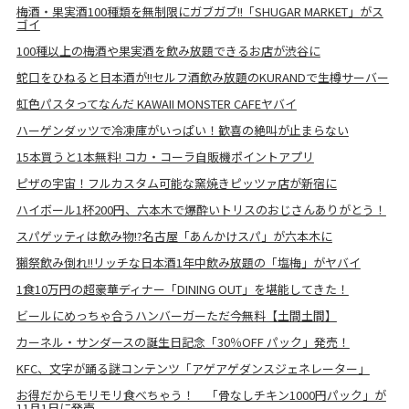
梅酒・果実酒100種類を無制限にガブガブ!!「SHUGAR MARKET」がス
ゴイ
100種以上の梅酒や果実酒を飲み放題できるお店が渋谷に
蛇口をひねると日本酒が!!セルフ酒飲み放題のKURANDで生樽サーバー
虹色パスタってなんだ KAWAII MONSTER CAFEヤバイ
ハーゲンダッツで冷凍庫がいっぱい！歓喜の絶叫が止まらない
15本買うと1本無料! コカ・コーラ自販機ポイントアプリ
ピザの宇宙！フルカスタム可能な窯焼きピッツァ店が新宿に
ハイボール1杯200円、六本木で爆酔いトリスのおじさんありがとう！
スパゲッティは飲み物!?名古屋「あんかけスパ」が六本木に
獺祭飲み倒れ!!リッチな日本酒1年中飲み放題の「塩梅」がヤバイ
1食10万円の超豪華ディナー「DINING OUT」を堪能してきた！
ビールにめっちゃ合うハンバーガーただ今無料【土間土間】
カーネル・サンダースの誕生日記念「30％OFF パック」発売！
KFC、文字が踊る謎コンテンツ「アゲアゲダンスジェネレーター」
お得だからモリモリ食べちゃう！ 「骨なしチキン1000円パック」が
11月1日に発売