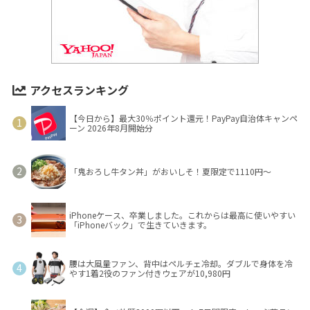
アクセスランキング
【今日から】最大30％ポイント還元！PayPay自治体キャンペ
ーン 2026年8月開始分
「鬼おろし牛タン丼」がおいしそ！夏限定で1110円～
iPhoneケース、卒業しました。これからは最高に使いやすい
「iPhoneバック」で生きていきます。
腰は大風量ファン、背中はペルチェ冷却。ダブルで身体を冷
やす1着2役のファン付きウェアが10,980円