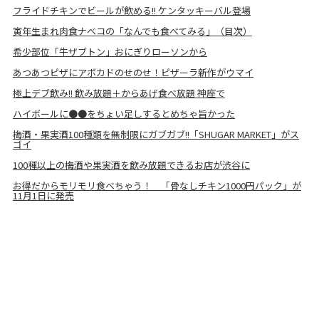
フライドチキンでビールが飲める!! ケンタッキーバル登場
寅年生まれ肉食ナベコの「なんでも食べてみる」（目次）
希少部位「牛ザブトン」おにぎりローソンから
あつあつピザにアボカドのせのせ！ピザーラ新作がウマイ
極上デブ飲み!! 飲み放題＋からあげ食べ放題 神座で
ハイボールに●●をちょい足しするとめちゃ旨かった
梅酒・果実酒100種類を無制限にガブガブ!!「SHUGAR MARKET」がス
ゴイ
100種以上の梅酒や果実酒を飲み放題できるお店が渋谷に
お得だからモリモリ食べちゃう！ 「骨なしチキン1000円パック」が
11月1日に発売