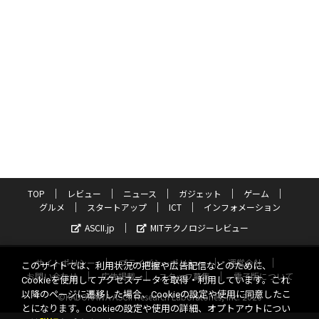
TOP
レビュー
ニュース
ガジェット
ゲーム
グルメ
スタートアップ
ICT
インフォメーション
ASCII.jp
MITテクノロジーレビュー
サイトポリシー
プライバシーポリシー
運営会社
このサイトでは、利用状況の把握や広告配信などのために、
お問い合わせ
広告掲載
スタッフ募集
電子版について
Cookieを使用してアクセスデータを取得・利用しています。これ
以降のページに遷移した場合、Cookieの設定や使用に同意したこ
©KADOKAWA ASCII Research Laboratories, Inc. 2026
とになります。Cookieの設定や使用の詳細、オプトアウトについ