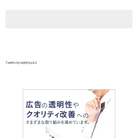
Tweets by weeklyascii