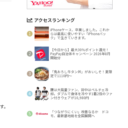
アクセスランキング
iPhoneケース、卒業しました。これか
らは最高に使いやすい「iPhoneバッ
ク」で生きていきます。
【今日から】最大30％ポイント還元！
PayPay自治体キャンペーン 2026年8月
開始分
「鬼おろし牛タン丼」がおいしそ！夏限
定で1110円～
腰は大風量ファン、背中はペルチェ冷
却。ダブルで身体を冷やす1着2役のファ
ン付きウェアが10,980円
す。
「つながりにくい」改善なるか ドコ
モ、最新基地局を全国展開へ