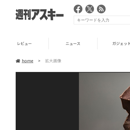
レビュー
ニュース
ガジェッ
home
>
拡大画像