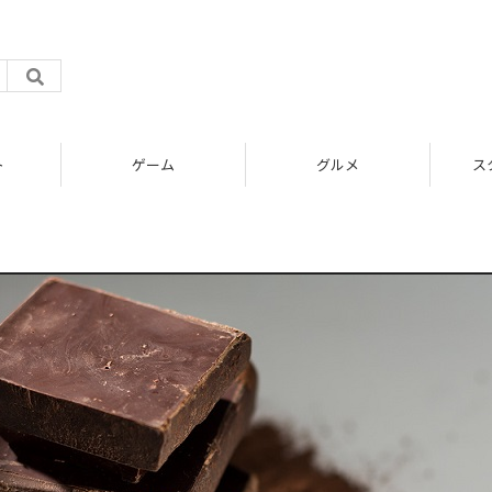
ト
ゲーム
グルメ
ス