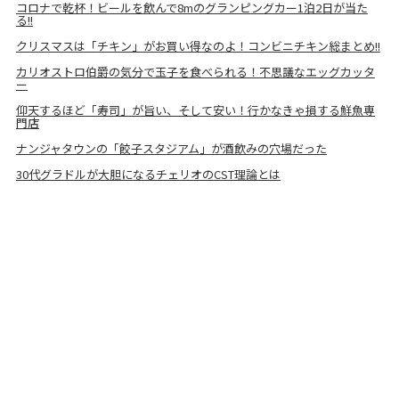
コロナで乾杯！ビールを飲んで8mのグランピングカー1泊2日が当た
る!!
クリスマスは「チキン」がお買い得なのよ！コンビニチキン総まとめ!!
カリオストロ伯爵の気分で玉子を食べられる！不思議なエッグカッタ
ー
仰天するほど「寿司」が旨い、そして安い！行かなきゃ損する鮮魚専
門店
ナンジャタウンの「餃子スタジアム」が酒飲みの穴場だった
30代グラドルが大胆になるチェリオのCST理論とは