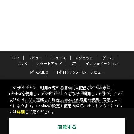
TOP
レビュー
ニュース
ガジェット
ゲーム
グルメ
スタートアップ
ICT
インフォメーション
ASCII.jp
MITテクノロジーレビュー
サイトポリシー
プライバシーポリシー
運営会社
このサイトでは、利用状況の把握や広告配信などのために、
お問い合わせ
広告掲載
スタッフ募集
電子版について
Cookieを使用してアクセスデータを取得・利用しています。これ
以降のページに遷移した場合、Cookieの設定や使用に同意したこ
©KADOKAWA ASCII Research Laboratories, Inc. 2026
とになります。Cookieの設定や使用の詳細、オプトアウトについ
ては
詳細
をご覧ください。
同意する