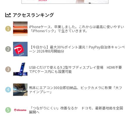
アクセスランキング
iPhoneケース、卒業しました。これからは最高に使いやすい
「iPhoneバック」で生きていきます。
【今日から】最大30％ポイント還元！PayPay自治体キャンペ
ーン 2026年8月開始分
USB-Cだけで使える9.2型サブディスプレイ登場 HDMI不要
でPCケース内にも設置可能
熊本にエアコン300台即日納品、ビックカメラに称賛「大フ
ァインプレー」
「つながりにくい」改善なるか ドコモ、最新基地局を全国
展開へ