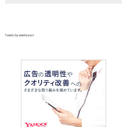
Tweets by weeklyascii