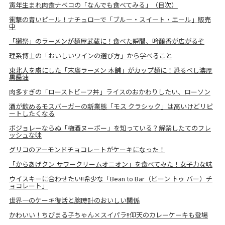
寅年生まれ肉食ナベコの「なんでも食べてみる」（目次）
衝撃の青いビール！ナチュローで「ブルー・スイート・エール」販売
中
「獺祭」のラーメンが麺屋武蔵に！食べた瞬間、吟醸香が広がるぞ
理系博士の「おいしいワインの選び方」から学べること
東北人を虜にした「末廣ラーメン 本舗」がカップ麺に！恐るべし濃厚
黒醤油
肉多すぎの「ローストビーフ丼」ライスのおかわりしたい、ローソン
酒が飲めるモスバーガーの新業態「モス クラシック」は高いけどリピ
ートしたくなる
ボジョレーならぬ「梅酒ヌーボー」を知っている？解禁したてのフレ
ッシュな味
グリコのアーモンドチョコレートがケーキになった！
「からあげクン サワークリームオニオン」を食べてみた！女子力な味
ウイスキーに合わせたい!!希少な「Bean to Bar（ビーン トゥ バー）チ
ョコレート」
世界一のケーキ復活と腕時計のおいしい関係
かわいい！ちびまる子ちゃん×スイパラ!!仰天のカレーケーキも登場