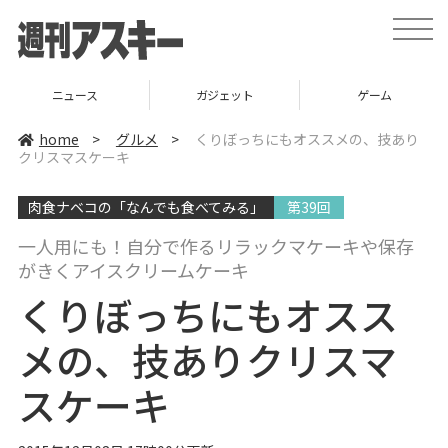
t
o
g
g
l
ニュース
ガジェット
ゲーム
e
n
a
home
>
グルメ
>
くりぼっちにもオススメの、技あり
v
クリスマスケーキ
i
g
a
肉食ナベコの「なんでも食べてみる」
第39回
t
i
o
一人用にも！自分で作るリラックマケーキや保存
n
がきくアイスクリームケーキ
くりぼっちにもオスス
メの、技ありクリスマ
スケーキ