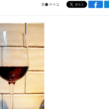
文●
ナベコ