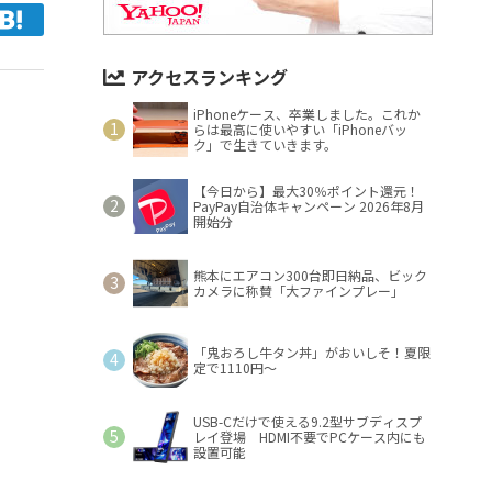
アクセスランキング
iPhoneケース、卒業しました。これか
らは最高に使いやすい「iPhoneバッ
ク」で生きていきます。
【今日から】最大30％ポイント還元！
PayPay自治体キャンペーン 2026年8月
開始分
熊本にエアコン300台即日納品、ビック
カメラに称賛「大ファインプレー」
「鬼おろし牛タン丼」がおいしそ！夏限
定で1110円～
USB-Cだけで使える9.2型サブディスプ
レイ登場 HDMI不要でPCケース内にも
設置可能