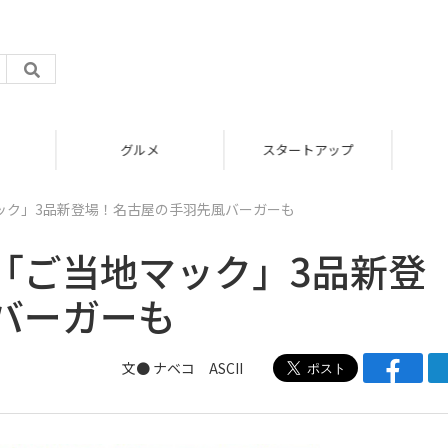
グルメ
スタートアップ
ック」3品新登場！名古屋の手羽先風バーガーも
「ご当地マック」3品新登
バーガーも
文● ナベコ ASCII