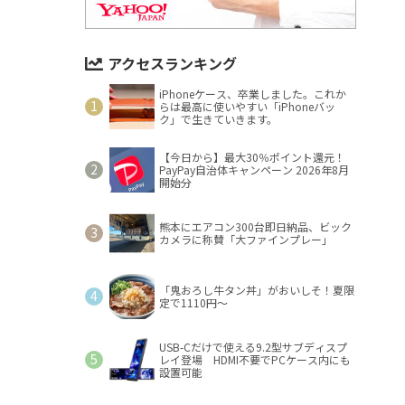
アクセスランキング
iPhoneケース、卒業しました。これか
らは最高に使いやすい「iPhoneバッ
ク」で生きていきます。
【今日から】最大30％ポイント還元！
PayPay自治体キャンペーン 2026年8月
開始分
熊本にエアコン300台即日納品、ビック
カメラに称賛「大ファインプレー」
「鬼おろし牛タン丼」がおいしそ！夏限
定で1110円～
USB-Cだけで使える9.2型サブディスプ
レイ登場 HDMI不要でPCケース内にも
設置可能