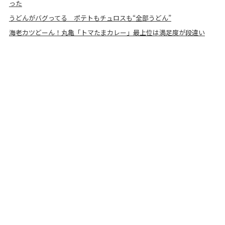
った
うどんがバグってる ポテトもチュロスも“全部うどん”
海老カツどーん！丸亀「トマたまカレー」最上位は満足度が段違い