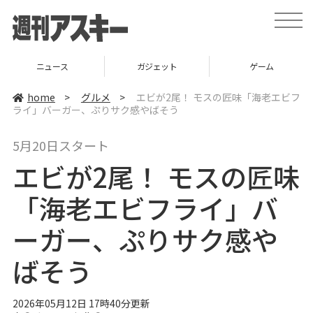
t
o
g
g
l
ニュース
ガジェット
ゲーム
e
n
a
home
>
グルメ
>
エビが2尾！ モスの匠味「海老エビフ
v
ライ」バーガー、ぷりサク感やばそう
i
g
a
5月20日スタート
t
i
エビが2尾！ モスの匠味
o
n
「海老エビフライ」バ
ーガー、ぷりサク感や
ばそう
2026年05月12日 17時40分更新