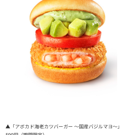
▲「アボカド海老カツバーガー ～国産バジルマヨ～」
590円（期間限定）