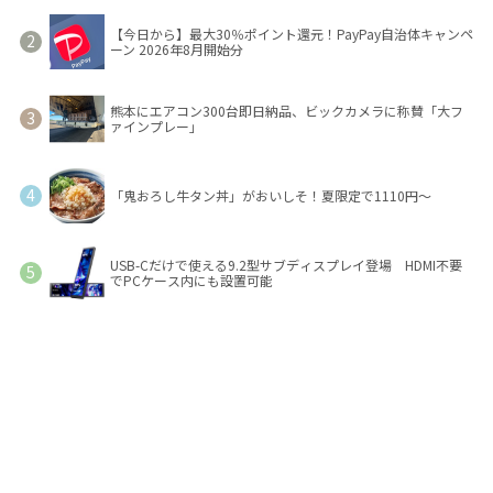
【今日から】最大30％ポイント還元！PayPay自治体キャンペ
ーン 2026年8月開始分
熊本にエアコン300台即日納品、ビックカメラに称賛「大フ
ァインプレー」
「鬼おろし牛タン丼」がおいしそ！夏限定で1110円～
USB-Cだけで使える9.2型サブディスプレイ登場 HDMI不要
でPCケース内にも設置可能