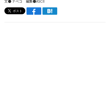
文●
ナベコ
編集●ASCII