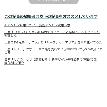
この記事の編集者は以下の記事をオススメしています
あのクルマに乗りたい！ 話題のクルマ試乗レポ
日産「SAKURA」を買いたいので良いところと悪いところをじっくり
検証した
日産のEV3兄弟「サクラ」と「リーフ」と「アリア」を乗り比べてみた
日産「サクラ」がなぜ日本で最も売れているEVかがわかる5つの良いと
ころ
日産「サクラ」ついに顔変わる！ 新デザイン先行公開で“軽EVの正
解”がまた進化