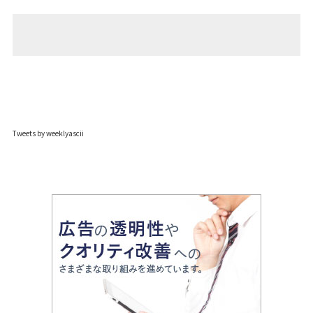
Tweets by weeklyascii