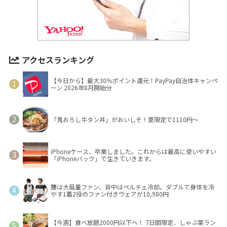
アクセスランキング
【今日から】最大30％ポイント還元！PayPay自治体キャンペ
ーン 2026年8月開始分
「鬼おろし牛タン丼」がおいしそ！夏限定で1110円～
iPhoneケース、卒業しました。これからは最高に使いやすい
「iPhoneバック」で生きていきます。
腰は大風量ファン、背中はペルチェ冷却。ダブルで身体を冷
やす1着2役のファン付きウェアが10,980円
【今週】食べ放題2000円以下へ！ 7日間限定、しゃぶ葉ラン