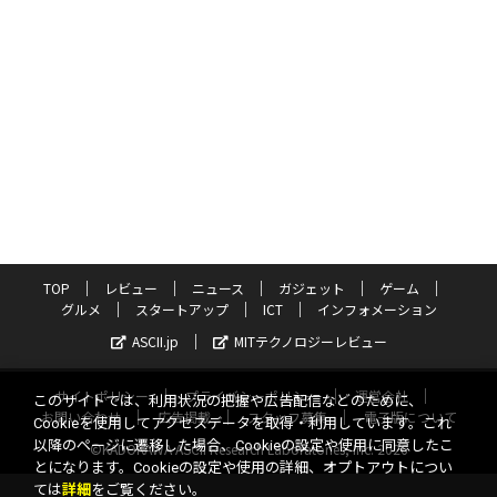
TOP
レビュー
ニュース
ガジェット
ゲーム
グルメ
スタートアップ
ICT
インフォメーション
ASCII.jp
MITテクノロジーレビュー
サイトポリシー
プライバシーポリシー
運営会社
このサイトでは、利用状況の把握や広告配信などのために、
お問い合わせ
広告掲載
スタッフ募集
電子版について
Cookieを使用してアクセスデータを取得・利用しています。これ
以降のページに遷移した場合、Cookieの設定や使用に同意したこ
©KADOKAWA ASCII Research Laboratories, Inc. 2026
とになります。Cookieの設定や使用の詳細、オプトアウトについ
ては
詳細
をご覧ください。