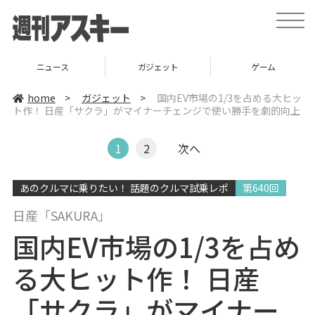
t
o
g
g
l
ニュース
ガジェット
ゲーム
e
n
a
home
>
ガジェット
>
国内EV市場の1/3を占める大ヒッ
v
ト作！ 日産「サクラ」がマイナーチェンジで使い勝手を劇的向上
i
g
a
t
1
2
次へ
i
o
n
あのクルマに乗りたい！ 話題のクルマ試乗レポ
第640回
日産「SAKURA」
国内EV市場の1/3を占め
る大ヒット作！ 日産
「サクラ」がマイナー