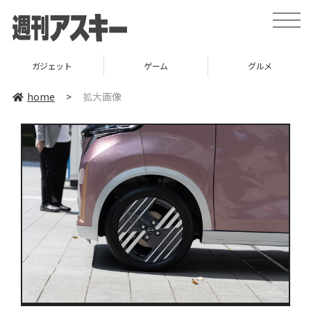
toggle
naviga
ガジェット
ゲーム
グルメ
home
>
拡大画像