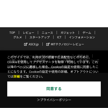
TOP
レビュー
ニュース
ガジェット
ゲーム
グルメ
スタートアップ
ICT
インフォメーション
ASCII.jp
MITテクノロジーレビュー
サイトポリシー
プライバシーポリシー
運営会社
このサイトでは、利用状況の把握や広告配信などのために、
お問い合わせ
広告掲載
スタッフ募集
電子版について
Cookieを使用してアクセスデータを取得・利用しています。これ
以降のページに遷移した場合、Cookieの設定や使用に同意したこ
©KADOKAWA ASCII Research Laboratories, Inc. 2026
とになります。Cookieの設定や使用の詳細、オプトアウトについ
ては
詳細
をご覧ください。
同意する
＞プライバシーポリシー