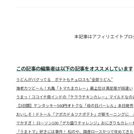
本記事はアフィリエイトプロ
この記事の編集者は以下の記事をオススメしています
うどんがバグってる ポテトもチュロスも“全部うどん”
海老カツどーん！丸亀「トマたまカレー」最上位は満足度が段違い
うまっ！ココイチ南インドの「ケララチキンカレー」マイルドなの
【3日間】ケンタッキー560円オトクな「母の日バーレル」本日発売
おいしそ！ドトール「アボカド＆ツナポテト」が新モーニングに 
でかすぎ！ ローソン100「デカ盛りチャレンジ」おにぎりもカレーも
「うまトマ」好きには事件！ 松のや、国産ロースかつで攻めてきた