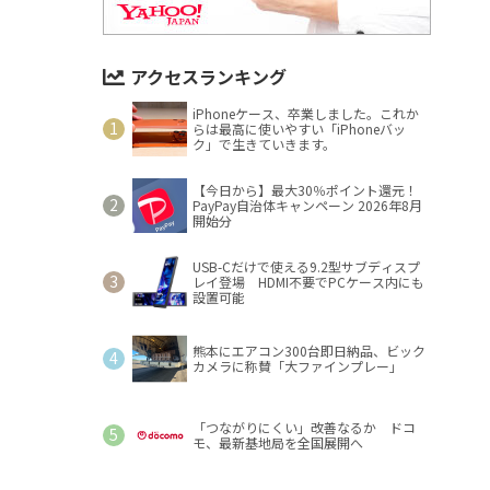
アクセスランキング
iPhoneケース、卒業しました。これか
らは最高に使いやすい「iPhoneバッ
ク」で生きていきます。
【今日から】最大30％ポイント還元！
PayPay自治体キャンペーン 2026年8月
開始分
USB-Cだけで使える9.2型サブディスプ
レイ登場 HDMI不要でPCケース内にも
設置可能
熊本にエアコン300台即日納品、ビック
カメラに称賛「大ファインプレー」
「つながりにくい」改善なるか ドコ
モ、最新基地局を全国展開へ