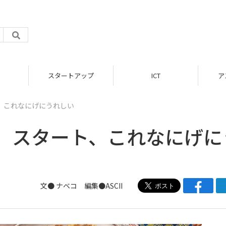
スタートアップ
ICT
ア
、これなにげにうれしい
」スタート、これなにげに
文●
ナベコ
編集●ASCII