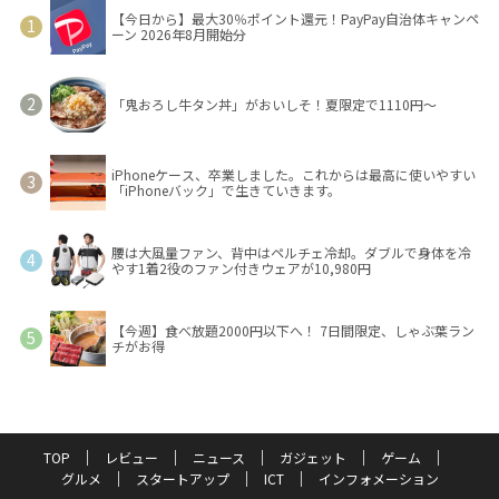
【今日から】最大30％ポイント還元！PayPay自治体キャンペ
ーン 2026年8月開始分
「鬼おろし牛タン丼」がおいしそ！夏限定で1110円～
iPhoneケース、卒業しました。これからは最高に使いやすい
「iPhoneバック」で生きていきます。
腰は大風量ファン、背中はペルチェ冷却。ダブルで身体を冷
やす1着2役のファン付きウェアが10,980円
【今週】食べ放題2000円以下へ！ 7日間限定、しゃぶ葉ラン
チがお得
TOP
レビュー
ニュース
ガジェット
ゲーム
グルメ
スタートアップ
ICT
インフォメーション