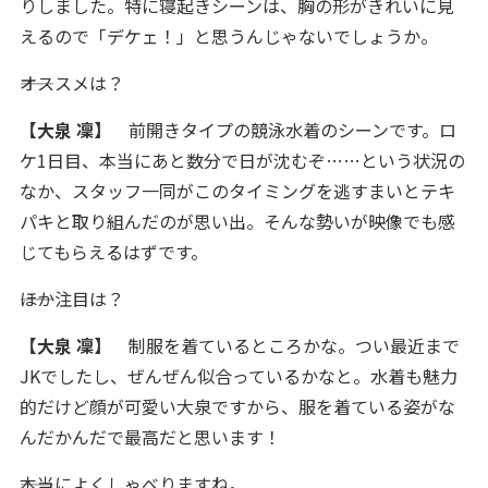
りしました。特に寝起きシーンは、胸の形がきれいに見
えるので「デケェ！」と思うんじゃないでしょうか。
――オススメは？
【大泉 凜】
前開きタイプの競泳水着のシーンです。ロ
ケ1日目、本当にあと数分で日が沈むぞ……という状況の
なか、スタッフ一同がこのタイミングを逃すまいとテキ
パキと取り組んだのが思い出。そんな勢いが映像でも感
じてもらえるはずです。
――ほか注目は？
【大泉 凜】
制服を着ているところかな。つい最近まで
JKでしたし、ぜんぜん似合っているかなと。水着も魅力
的だけど顔が可愛い大泉ですから、服を着ている姿がな
んだかんだで最高だと思います！
――本当によくしゃべりますね。