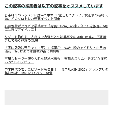
この記事の編集者は以下の記事をオススメしています
音楽制作のレッスンに励んでボカロP宣言も!? グラビア快進撃の波崎天
結、初のソロトレカ発売イベント開催
石井優希がグラビア最終章で「身長183cm」の神スタイルを披露。6月
には再びアイドルに！
リゾート物件を二人きりで内覧だと!? 能美真奈の20th DVDは、不動産
会社で働く魅惑のOL役
「実は勉強は苦手です（笑）」福岡が生んだ生粋のアイドル・小日向
優花、3rd DVDで家庭教師役に初挑戦！
古風なセーラー服や大胆な競泳水着も！ 衝撃のスリム化を遂げた猫宮
みみがDVDデビュー
中学時代のモテエピソードも告白！ 「ミスFLASH 2026」グランプリの
美波那緒、4th DVDイベント開催