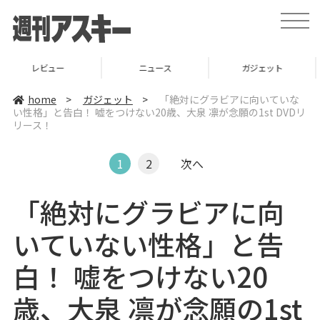
t
o
g
g
l
ニュース
ガジェット
ゲーム
e
n
a
home
>
ガジェット
>
「絶対にグラビアに向いていな
v
い性格」と告白！ 嘘をつけない20歳、大泉 凛が念願の1st DVDリ
i
リース！
g
a
t
i
1
2
次へ
o
n
「絶対にグラビアに向
いていない性格」と告
白！ 嘘をつけない20
歳、大泉 凛が念願の1st