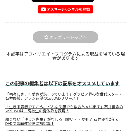
カテゴリートップへ
本記事はアフィリエイトプログラムによる収益を得ている場
合があります
この記事の編集者は以下の記事をオススメしています
「初々しさ、可愛さが詰まっています」グラビア界の次世代スター・
石井優希、ファン待望の1st DVDリリース！
「生きる青春ですから、どんな制服でも似合ちゃいます」石井優希の
2nd DVDは、高校生の夏休みを表現！
頼りない「ゆうき先生」がむしろ可愛い……かも？ 石井優希が3rd
DVDで家庭教師役に初挑戦！