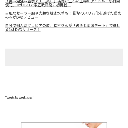
「実は勉強は苦手です（笑）」福岡が生んだ生粋のアイドル・小日向
優花、3rd DVDで家庭教師役に初挑戦！
古風なセーラー服や大胆な競泳水着も！ 衝撃のスリム化を遂げた猫宮
みみがDVDデビュー
自分で掴んだグラビアの道。松村りんが「彼氏と南国デート」で魅せ
る1st DVDリリース！
Tweets by weeklyascii