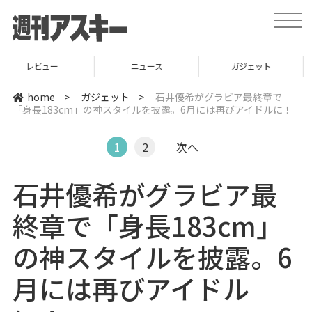
t
o
g
g
l
ニュース
ガジェット
ゲーム
e
n
a
home
>
ガジェット
>
石井優希がグラビア最終章で
v
「身長183cm」の神スタイルを披露。6月には再びアイドルに！
i
g
a
t
1
2
次へ
i
o
n
石井優希がグラビア最
終章で「身長183cm」
の神スタイルを披露。6
月には再びアイドル