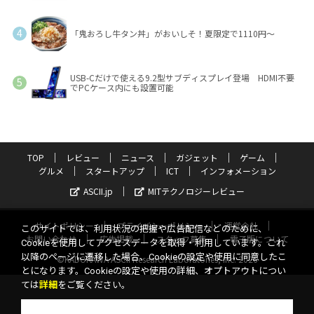
「鬼おろし牛タン丼」がおいしそ！夏限定で1110円～
USB-Cだけで使える9.2型サブディスプレイ登場 HDMI不要
でPCケース内にも設置可能
TOP
レビュー
ニュース
ガジェット
ゲーム
グルメ
スタートアップ
ICT
インフォメーション
ASCII.jp
MITテクノロジーレビュー
サイトポリシー
プライバシーポリシー
運営会社
このサイトでは、利用状況の把握や広告配信などのために、
お問い合わせ
広告掲載
スタッフ募集
電子版について
Cookieを使用してアクセスデータを取得・利用しています。これ
以降のページに遷移した場合、Cookieの設定や使用に同意したこ
©KADOKAWA ASCII Research Laboratories, Inc. 2026
とになります。Cookieの設定や使用の詳細、オプトアウトについ
ては
詳細
をご覧ください。