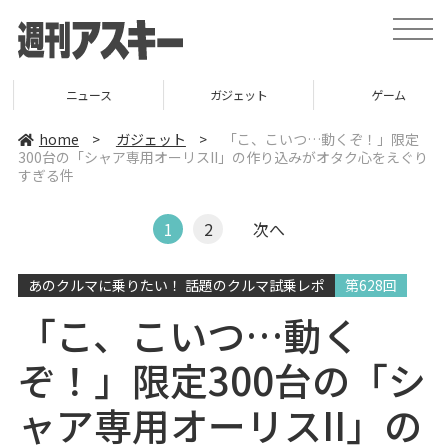
t
o
g
g
l
ニュース
ガジェット
ゲーム
e
n
a
home
>
ガジェット
>
「こ、こいつ…動くぞ！」限定
v
300台の「シャア専用オーリスII」の作り込みがオタク心をえぐり
i
すぎる件
g
a
t
i
1
2
次へ
o
n
あのクルマに乗りたい！ 話題のクルマ試乗レポ
第628回
「こ、こいつ…動く
ぞ！」限定300台の「シ
ャア専用オーリスII」の