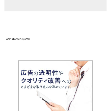
Tweets by weeklyascii