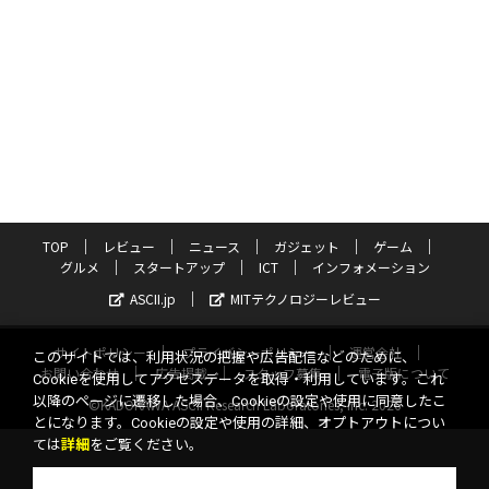
TOP
レビュー
ニュース
ガジェット
ゲーム
グルメ
スタートアップ
ICT
インフォメーション
ASCII.jp
MITテクノロジーレビュー
サイトポリシー
プライバシーポリシー
運営会社
このサイトでは、利用状況の把握や広告配信などのために、
お問い合わせ
広告掲載
スタッフ募集
電子版について
Cookieを使用してアクセスデータを取得・利用しています。これ
以降のページに遷移した場合、Cookieの設定や使用に同意したこ
©KADOKAWA ASCII Research Laboratories, Inc. 2026
とになります。Cookieの設定や使用の詳細、オプトアウトについ
ては
詳細
をご覧ください。