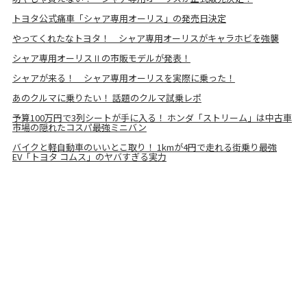
トヨタ公式痛車「シャア専用オーリス」の発売日決定
やってくれたなトヨタ！ シャア専用オーリスがキャラホビを強襲
シャア専用オーリスⅡの市販モデルが発表！
シャアが来る！ シャア専用オーリスを実際に乗った！
あのクルマに乗りたい！ 話題のクルマ試乗レポ
予算100万円で3列シートが手に入る！ ホンダ「ストリーム」は中古車
市場の隠れたコスパ最強ミニバン
バイクと軽自動車のいいとこ取り！ 1kmが4円で走れる街乗り最強
EV「トヨタ コムス」のヤバすぎる実力