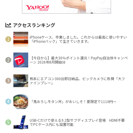
アクセスランキング
iPhoneケース、卒業しました。これからは最高に使いやすい
「iPhoneバック」で生きていきます。
【今日から】最大30％ポイント還元！PayPay自治体キャンペ
ーン 2026年8月開始分
熊本にエアコン300台即日納品、ビックカメラに称賛「大フ
ァインプレー」
「鬼おろし牛タン丼」がおいしそ！夏限定で1110円～
USB-Cだけで使える9.2型サブディスプレイ登場 HDMI不要
でPCケース内にも設置可能