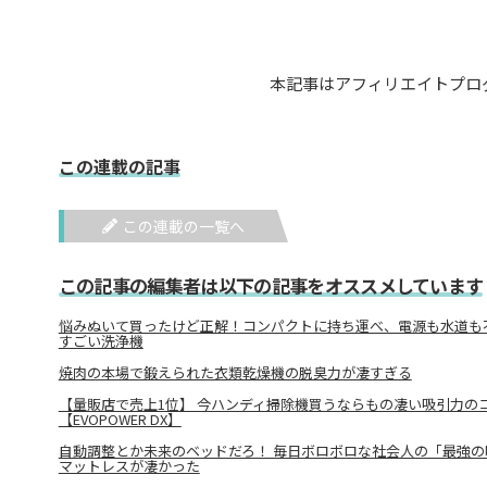
本記事はアフィリエイトプロ
この連載の記事
この連載の一覧へ
この記事の編集者は以下の記事をオススメしています
悩みぬいて買ったけど正解！コンパクトに持ち運べ、電源も水道も不要
すごい洗浄機
焼肉の本場で鍛えられた衣類乾燥機の脱臭力が凄すぎる
【量販店で売上1位】 今ハンディ掃除機買うならもの凄い吸引力の
【EVOPOWER DX】
自動調整とか未来のベッドだろ！ 毎日ボロボロな社会人の「最強の
マットレスが凄かった