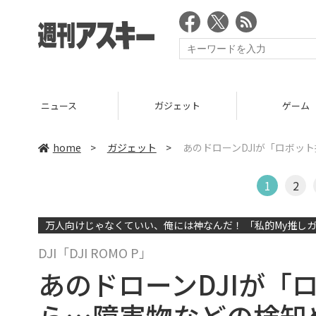
ニュース
ガジェット
ゲーム
home
>
ガジェット
>
あのドローンDJIが「ロボッ
1
2
万人向けじゃなくていい、俺には神なんだ！ 「私的My推しガ
DJI「DJI ROMO P」
あのドローンDJIが「
ら…障害物などの検知