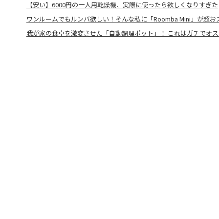
【安い】6000円の一人用乾燥機、実際に使ったら欲しくなりすぎた
ワンルームでもルンバ欲しい！そんな私に「Roomba Mini」が超お
我が家の食卓を激変させた「自動調理ポット」！ これはガチでオ