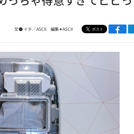
文● イチ／ASCII 編集⚫︎ASCII