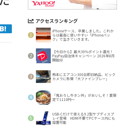
アクセスランキング
iPhoneケース、卒業しました。これか
らは最高に使いやすい「iPhoneバッ
ク」で生きていきます。
【今日から】最大30％ポイント還元！
PayPay自治体キャンペーン 2026年8月
開始分
熊本にエアコン300台即日納品、ビック
カメラに称賛「大ファインプレー」
「鬼おろし牛タン丼」がおいしそ！夏限
定で1110円～
USB-Cだけで使える9.2型サブディスプ
レイ登場 HDMI不要でPCケース内にも
設置可能