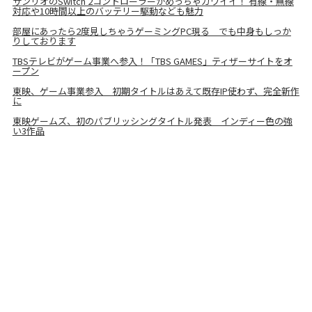
サンリオのSwitch 2コントローラーがめっちゃカワイイ！ 有線・無線
対応や10時間以上のバッテリー駆動なども魅力
部屋にあったら2度見しちゃうゲーミングPC現る でも中身もしっか
りしております
TBSテレビがゲーム事業へ参入！「TBS GAMES」ティザーサイトをオ
ープン
東映、ゲーム事業参入 初期タイトルはあえて既存IP使わず、完全新作
に
東映ゲームズ、初のパブリッシングタイトル発表 インディー色の強
い3作品