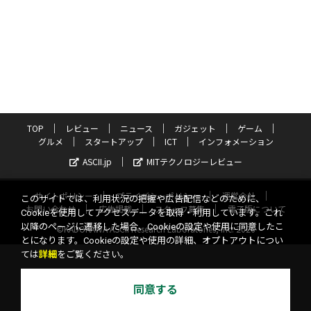
TOP
レビュー
ニュース
ガジェット
ゲーム
グルメ
スタートアップ
ICT
インフォメーション
ASCII.jp
MITテクノロジーレビュー
サイトポリシー
プライバシーポリシー
運営会社
このサイトでは、利用状況の把握や広告配信などのために、
お問い合わせ
広告掲載
スタッフ募集
電子版について
Cookieを使用してアクセスデータを取得・利用しています。これ
以降のページに遷移した場合、Cookieの設定や使用に同意したこ
©KADOKAWA ASCII Research Laboratories, Inc. 2026
とになります。Cookieの設定や使用の詳細、オプトアウトについ
ては
詳細
をご覧ください。
同意する