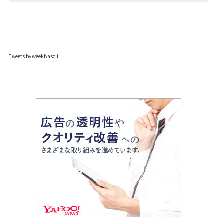
Tweets by weeklyascii