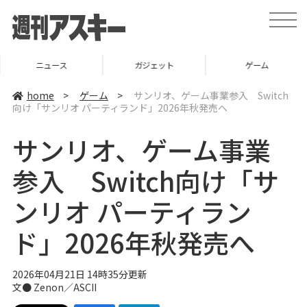
t
o
g
g
l
ニュース
ガジェット
ゲーム
e
n
a
home
>
ゲーム
>
サンリオ、ゲーム事業参入 Switch
v
向け「サンリオ パーティランド」2026年秋発売へ
i
g
a
サンリオ、ゲーム事業
t
i
o
参入 Switch向け「サ
n
ンリオ パーティラン
ド」2026年秋発売へ
2026年04月21日 14時35分更新
文● Zenon／ASCII