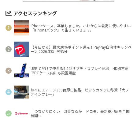
アクセスランキング
iPhoneケース、卒業しました。これからは最高に使いやすい
「iPhoneバック」で生きていきます。
【今日から】最大30％ポイント還元！PayPay自治体キャンペ
ーン 2026年8月開始分
USB-Cだけで使える9.2型サブディスプレイ登場 HDMI不要
でPCケース内にも設置可能
熊本にエアコン300台即日納品、ビックカメラに称賛「大フ
ァインプレー」
「つながりにくい」改善なるか ドコモ、最新基地局を全国
展開へ