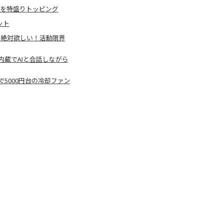
感を特盛りトッピング
ット
ら絶対欲しい！活動限界
蔵でAIと会話しながら
5000円台の冷却ファン