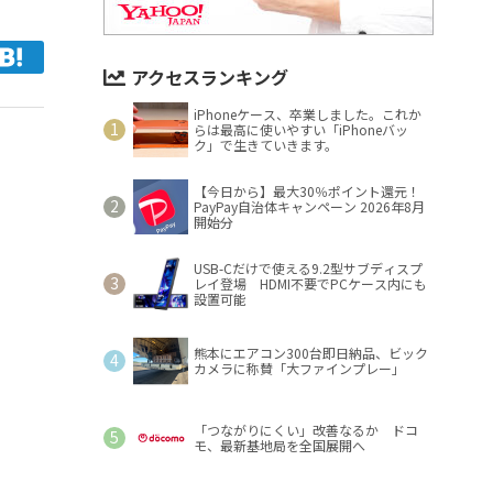
アクセスランキング
iPhoneケース、卒業しました。これか
らは最高に使いやすい「iPhoneバッ
ク」で生きていきます。
【今日から】最大30％ポイント還元！
PayPay自治体キャンペーン 2026年8月
開始分
USB-Cだけで使える9.2型サブディスプ
レイ登場 HDMI不要でPCケース内にも
設置可能
熊本にエアコン300台即日納品、ビック
カメラに称賛「大ファインプレー」
「つながりにくい」改善なるか ドコ
モ、最新基地局を全国展開へ