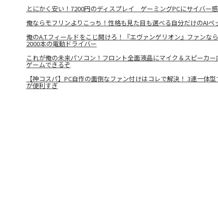
とにかく安い！7200円のディスプレイ ゲーミングPCにサイバー
俺ならモフリンよりこっち！性格も見た目も選べる自分だけのAIペ
俺のA.T.フィールドをこじ開けろ！『エヴァンゲリオン』ファンな
2000本の電動ドライバー
これが俺の未来パソコン！フロント全面液晶にマイク＆スピーカー内
ゲームできるぞ
【神コスパ】PC自作の面倒なファン付けはコレで解決！ 3連一体型で
が便利すぎ