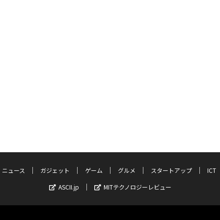
ニュース
ガジェット
ゲーム
グルメ
スタートアップ
ICT
ASCII.jp
MITテクノロジーレビュー