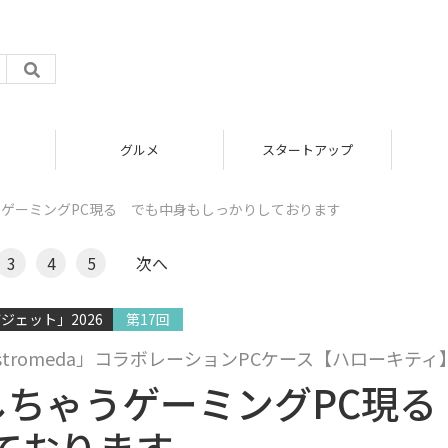
グルメ
スタートアップ
うゲーミングPC現る でも中身もしっかりしております
3
4
5
次へ
ジェット」2026
第17回
Astromeda」コラボレーションPCケース【ハローキティ
しちゃうゲーミングPC現
ております