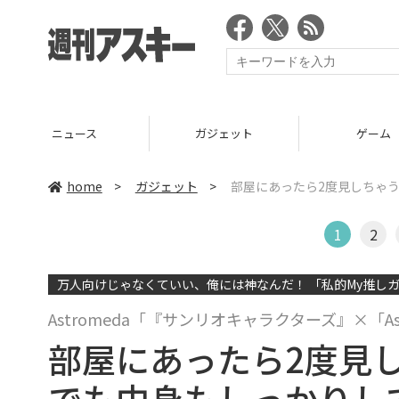
ニュース
ガジェット
ゲーム
home
>
ガジェット
>
部屋にあったら2度見しちゃ
1
2
万人向けじゃなくていい、俺には神なんだ！ 「私的My推しガ
Astromeda「『サンリオキャラクターズ』×「
部屋にあったら2度見
でも中身もしっかりし