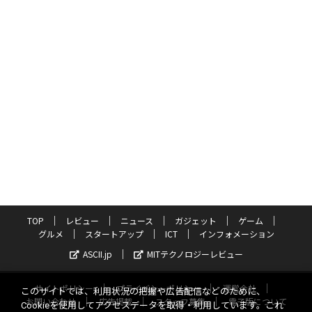
TOP
レビュー
ニュース
ガジェット
ゲーム
グルメ
スタートアップ
ICT
インフォメーション
ASCII.jp
MITテクノロジーレビュー
サイトポリシー
プライバシーポリシー
運営会社
このサイトでは、利用状況の把握や広告配信などのために、
お問い合わせ
広告掲載
スタッフ募集
電子版について
Cookieを使用してアクセスデータを取得・利用しています。これ