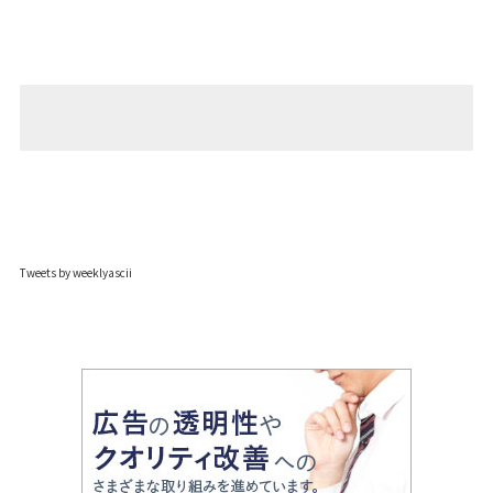
Tweets by weeklyascii