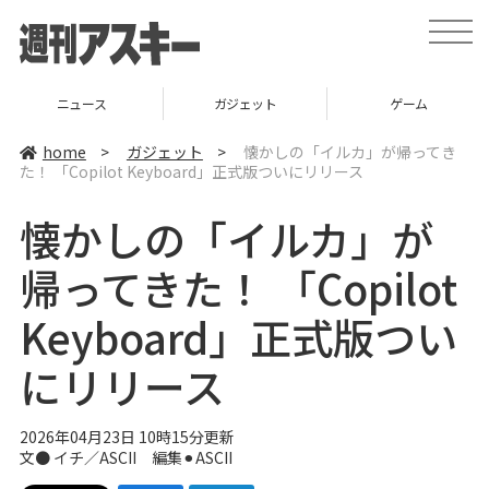
t
o
g
g
l
ニュース
ガジェット
ゲーム
e
n
a
home
>
ガジェット
>
懐かしの「イルカ」が帰ってき
v
た！ 「Copilot Keyboard」正式版ついにリリース
i
g
a
懐かしの「イルカ」が
t
i
o
帰ってきた！ 「Copilot
n
Keyboard」正式版つい
にリリース
2026年04月23日 10時15分更新
文● イチ／ASCII 編集⚫︎ASCII