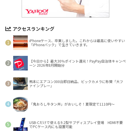
アクセスランキング
iPhoneケース、卒業しました。これからは最高に使いやすい
「iPhoneバック」で生きていきます。
【今日から】最大30％ポイント還元！PayPay自治体キャンペ
ーン 2026年8月開始分
熊本にエアコン300台即日納品、ビックカメラに称賛「大フ
ァインプレー」
「鬼おろし牛タン丼」がおいしそ！夏限定で1110円～
USB-Cだけで使える9.2型サブディスプレイ登場 HDMI不要
でPCケース内にも設置可能