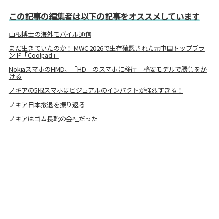
この記事の編集者は以下の記事をオススメしています
山根博士の海外モバイル通信
まだ生きていたのか！ MWC 2026で生存確認された元中国トップブラ
ンド「Coolpad」
NokiaスマホのHMD、「HD」のスマホに移行 格安モデルで勝負をか
ける
ノキアの5眼スマホはビジュアルのインパクトが強烈すぎる！
ノキア日本撤退を振り返る
ノキアはゴム長靴の会社だった