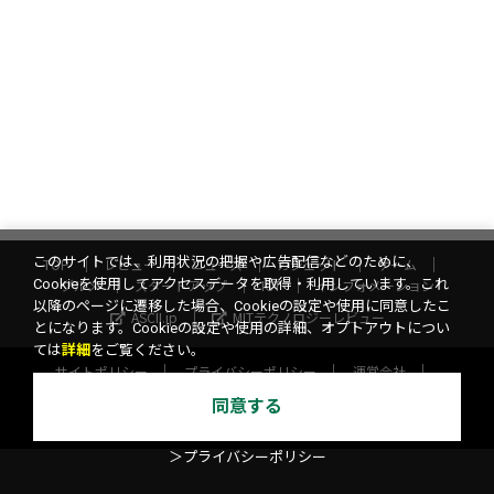
このサイトでは、利用状況の把握や広告配信などのために、
TOP
レビュー
ニュース
ガジェット
ゲーム
Cookieを使用してアクセスデータを取得・利用しています。これ
グルメ
スタートアップ
ICT
インフォメーション
以降のページに遷移した場合、Cookieの設定や使用に同意したこ
ASCII.jp
MITテクノロジーレビュー
とになります。Cookieの設定や使用の詳細、オプトアウトについ
ては
詳細
をご覧ください。
サイトポリシー
プライバシーポリシー
運営会社
お問い合わせ
広告掲載
スタッフ募集
電子版について
同意する
©KADOKAWA ASCII Research Laboratories, Inc. 2026
＞プライバシーポリシー