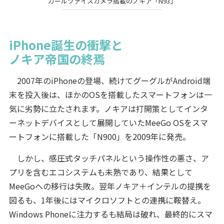
カールツァイスカメラ搭載のノキア「N93」
iPhone誕生の衝撃と
ノキア帝国の終焉
2007年のiPhoneの登場、続けてグーグルがAndroid端
末を投入後は、ほかのOSを搭載したスマートフォンは一
気に劣勢に立たされます。ノキアは打開策としてインタ
ーネットデバイスとして展開していたMeeGo OSをスマ
ートフォンに搭載した「N900」を2009年に発売。
しかし、感圧式タッチパネルという操作性の悪さ、ア
プリを含むエコシステムも未熟であり、結果として
MeeGoへの移行は失敗。翌年ノキア＋インテルの提携を
図るも、1年後にはマイクロソフトとの連携に鞍替え。
Windows Phoneに注力するも結局は破れ、最終的にスマ