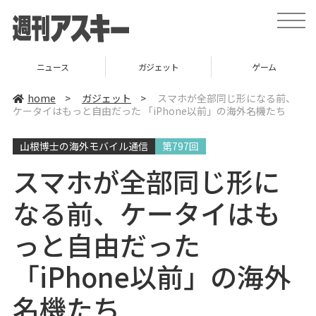
t
o
g
g
l
ニュース
ガジェット
ゲーム
e
n
a
home
>
ガジェット
>
スマホが全部同じ形になる前、
v
ケータイはもっと自由だった 「iPhone以前」の海外名機たち
i
g
a
山根博士の海外モバイル通信
第797回
t
i
o
スマホが全部同じ形に
n
なる前、ケータイはも
っと自由だった
「iPhone以前」の海外
名機たち