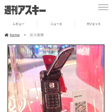
toggle
naviga
レビュー
ニュース
ガジェット
home
>
拡大画像