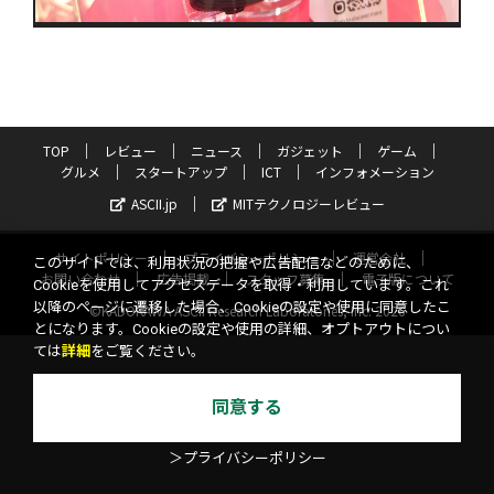
TOP
レビュー
ニュース
ガジェット
ゲーム
グルメ
スタートアップ
ICT
インフォメーション
ASCII.jp
MITテクノロジーレビュー
サイトポリシー
プライバシーポリシー
運営会社
このサイトでは、利用状況の把握や広告配信などのために、
お問い合わせ
広告掲載
スタッフ募集
電子版について
Cookieを使用してアクセスデータを取得・利用しています。これ
以降のページに遷移した場合、Cookieの設定や使用に同意したこ
©KADOKAWA ASCII Research Laboratories, Inc. 2026
とになります。Cookieの設定や使用の詳細、オプトアウトについ
ては
詳細
をご覧ください。
同意する
＞プライバシーポリシー