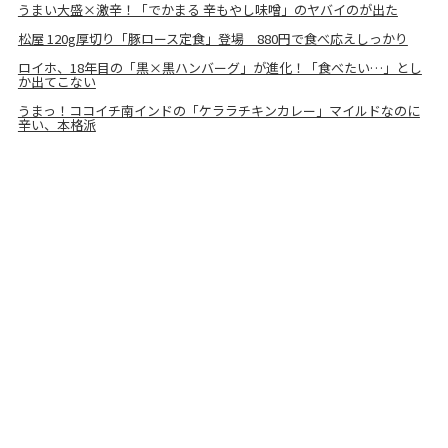
うまい大盛×激辛！「でかまる 辛もやし味噌」のヤバイのが出た
松屋 120g厚切り「豚ロース定食」登場 880円で食べ応えしっかり
ロイホ、18年目の「黒×黒ハンバーグ」が進化！「食べたい…」とし
か出てこない
うまっ！ココイチ南インドの「ケララチキンカレー」マイルドなのに
辛い、本格派