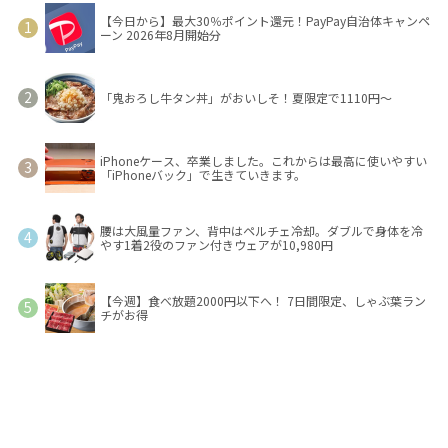
【今日から】最大30％ポイント還元！PayPay自治体キャンペ
ーン 2026年8月開始分
「鬼おろし牛タン丼」がおいしそ！夏限定で1110円～
iPhoneケース、卒業しました。これからは最高に使いやすい
「iPhoneバック」で生きていきます。
腰は大風量ファン、背中はペルチェ冷却。ダブルで身体を冷
やす1着2役のファン付きウェアが10,980円
【今週】食べ放題2000円以下へ！ 7日間限定、しゃぶ葉ラン
チがお得