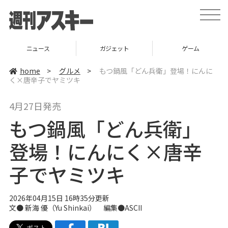
t
o
g
g
l
ニュース
ガジェット
ゲーム
e
n
a
home
>
グルメ
>
もつ鍋風「どん兵衛」登場！にんに
v
く×唐辛子でヤミツキ
i
g
a
4月27日発売
t
i
もつ鍋風「どん兵衛」
o
n
登場！にんにく×唐辛
子でヤミツキ
2026年04月15日 16時35分更新
文●
新海 優（Yu Shinkai）
編集●ASCII