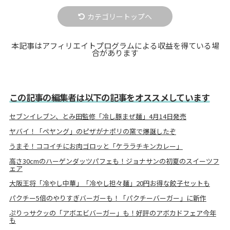
カテゴリートップへ
本記事はアフィリエイトプログラムによる収益を得ている場
合があります
この記事の編集者は以下の記事をオススメしています
セブンイレブン、とみ田監修「冷し豚まぜ麺」4月14日発売
ヤバイ！「ペヤング」のピザがナポリの窯で爆誕したぞ
うまそ！ココイチにお肉ゴロッと「ケララチキンカレー」
高さ30cmのハーゲンダッツパフェも！ジョナサンの初夏のスイーツフ
ェア
大阪王将「冷やし中華」「冷やし担々麺」20円お得な餃子セットも
パクチー5倍のやりすぎバーガーも！「パクチーバーガー」に新作
ぷりっサクッの「アボエビバーガー」も！好評のアボカドフェア今年
も