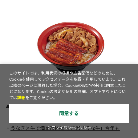
このサイトでは、利用状況の把握や広告配信などのために、
Cookieを使用してアクセスデータを取得・利用しています。これ
以降のページに遷移した場合、Cookieの設定や使用に同意したこ
とになります。Cookieの設定や使用の詳細、オプトアウトについ
ては
詳細
をご覧ください。
▲「うな牛」（並盛）1190円、（ごはん大盛）1240円、
同意する
（特盛）1890円
・
うなぎ×牛で満足度MAX すき家「うな牛」今年も
＞プライバシーポリシー