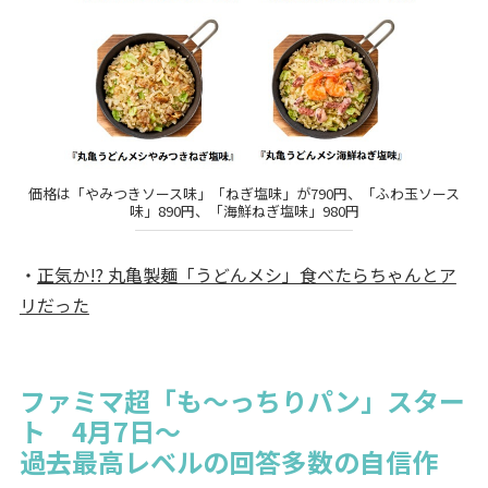
価格は「やみつきソース味」「ねぎ塩味」が790円、「ふわ玉ソース
味」890円、「海鮮ねぎ塩味」980円
・
正気か!? 丸亀製麺「うどんメシ」食べたらちゃんとア
リだった
ファミマ超「も～っちりパン」スター
ト 4月7日～
過去最高レベルの回答多数の自信作