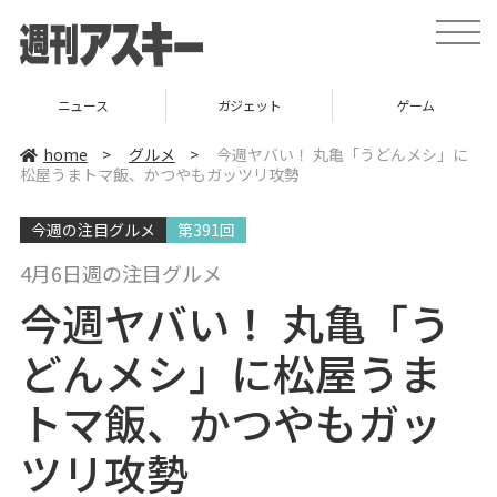
t
o
g
g
l
ニュース
ガジェット
ゲーム
e
n
a
home
>
グルメ
>
今週ヤバい！ 丸亀「うどんメシ」に
v
松屋うまトマ飯、かつやもガッツリ攻勢
i
g
a
今週の注目グルメ
第391回
t
i
o
4月6日週の注目グルメ
n
今週ヤバい！ 丸亀「う
どんメシ」に松屋うま
トマ飯、かつやもガッ
ツリ攻勢