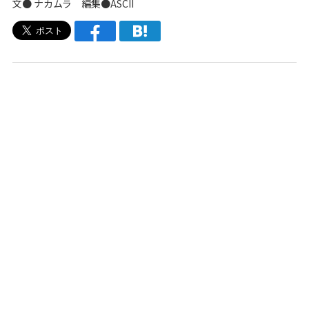
文● ナカムラ 編集●ASCII