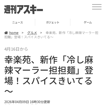
t
o
g
g
l
ニュース
ガジェット
ゲーム
e
n
a
home
>
グルメ
>
幸楽苑、新作「冷し麻辣マーラー担
v
担麺」登場！スパイスきいてる～
i
g
a
4月16日から
t
i
幸楽苑、新作「冷し麻
o
n
辣マーラー担担麺」登
場！スパイスきいてる
～
2026年04月09日 16時30分更新