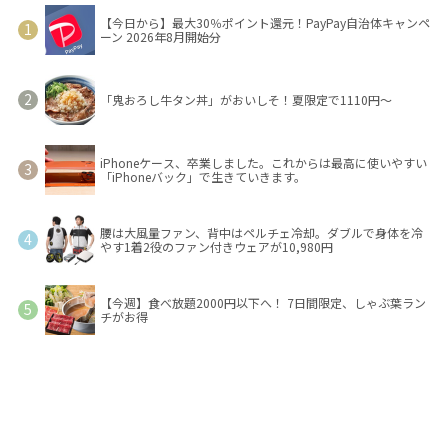
【今日から】最大30％ポイント還元！PayPay自治体キャンペ
ーン 2026年8月開始分
「鬼おろし牛タン丼」がおいしそ！夏限定で1110円～
iPhoneケース、卒業しました。これからは最高に使いやすい
「iPhoneバック」で生きていきます。
腰は大風量ファン、背中はペルチェ冷却。ダブルで身体を冷
やす1着2役のファン付きウェアが10,980円
【今週】食べ放題2000円以下へ！ 7日間限定、しゃぶ葉ラン
チがお得