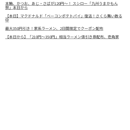
本鮪、かつお、あじ・さばが120円～！ スシロー「九州うまかもん
祭」本日から
【本日】マクドナルド「ベーコンポテトパイ」復活！さくら舞い散る
中
最大350円引き！家系ラーメン、2日間限定でクーポン配布
【本日から】「210円～350円」相当ラーメン値引き券配布、壱角家