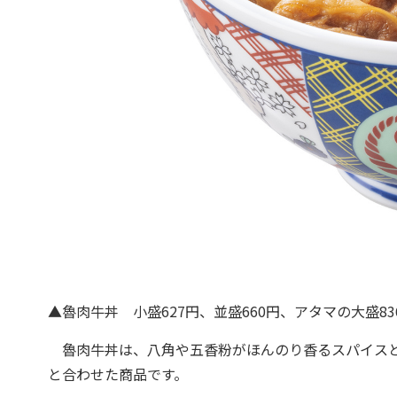
▲魯肉牛丼 小盛627円、並盛660円、アタマの大盛836
魯肉牛丼は、八角や五香粉がほんのり香るスパイスと
と合わせた商品です。