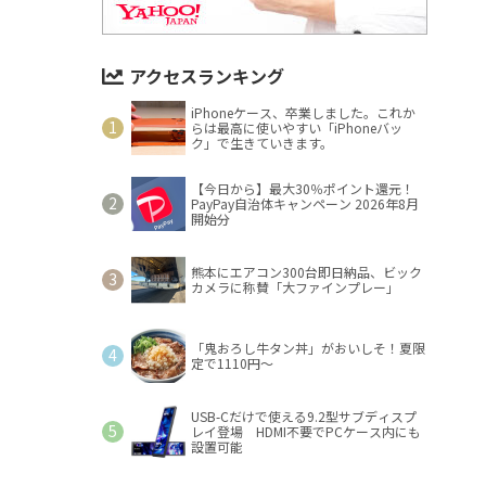
アクセスランキング
iPhoneケース、卒業しました。これか
らは最高に使いやすい「iPhoneバッ
ク」で生きていきます。
【今日から】最大30％ポイント還元！
PayPay自治体キャンペーン 2026年8月
開始分
熊本にエアコン300台即日納品、ビック
カメラに称賛「大ファインプレー」
「鬼おろし牛タン丼」がおいしそ！夏限
定で1110円～
USB-Cだけで使える9.2型サブディスプ
レイ登場 HDMI不要でPCケース内にも
設置可能