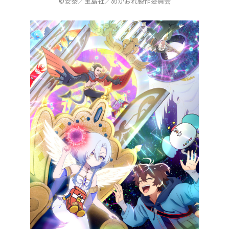
©安泰／宝島社／めがおれ製作委員会