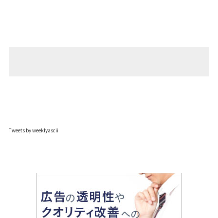
Tweets by weeklyascii