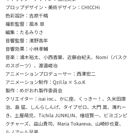
プロップデザイン・美術デザイン：CHICCHi
色彩設計：吉原千晴
撮影監督：風本 皐
編集：たるみりさ
音響監督：濱野高年
音響効果：小林孝輔
音楽：浦木裕太、小西香葉、近藤由紀夫、Nomi（バスク
のスポーツ）、渡邉峻冶
アニメーションプロデューサー：西澤宏二
アニメーション制作：Qzil.la × S.o.K
製作：めがおれ製作委員会
クリエイター：isai inc.、かに座、くっきー！、久米田康
治、島 猛、しんらしんげ、タイプゼロ、大門 嵩、滝れー
き、土屋萌児、Tichila JUNKLIN、檜垣賢一、ビヨゴンピ
クチャーズ、益山貴司、Maria Tokareva、山崎紗也夏、
ルノアール兄弟