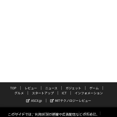
TOP
レビュー
ニュース
ガジェット
ゲーム
グルメ
スタートアップ
ICT
インフォメーション
ASCII.jp
MITテクノロジーレビュー
サイトポリシー
プライバシーポリシー
運営会社
このサイトでは、利用状況の把握や広告配信などのために、