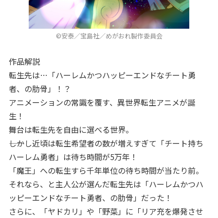
©安泰／宝島社／めがおれ製作委員会
作品解説
転生先は…「ハーレムかつハッピーエンドなチート勇
者、の肋骨」！？
アニメーションの常識を覆す、異世界転生アニメが誕
生！
舞台は転生先を自由に選べる世界。
――しかし近頃は転生希望者の数が増えすぎて「チート持ち
ハーレム勇者」は待ち時間が5万年！
「魔王」への転生すら千年単位の待ち時間が当たり前。
それなら、と主人公が選んだ転生先は「ハーレムかつハ
ッピーエンドなチート勇者、の肋骨」だった！
さらに、「ヤドカリ」や「野菜」に「リア充を爆発させ