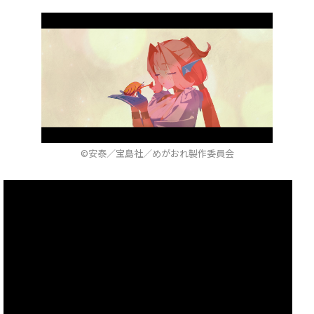
©安泰／宝島社／めがおれ製作委員会