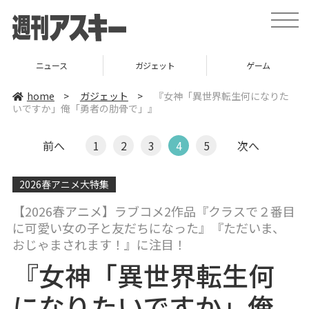
t
o
g
g
l
ガジェット
ゲーム
グルメ
e
n
a
home
>
ガジェット
>
『女神「異世界転生何になりた
v
いですか」俺「勇者の肋骨で」』
i
g
a
t
前へ
1
2
3
4
5
次へ
i
o
n
2026春アニメ大特集
【2026春アニメ】ラブコメ2作品『クラスで２番目
に可愛い女の子と友だちになった』『ただいま、
おじゃまされます！』に注目！
『女神「異世界転生何
になりたいですか」俺