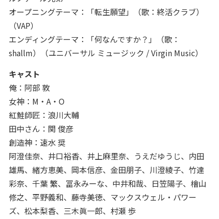
オープニングテーマ：「転生願望」（歌：終活クラブ）
（VAP）
エンディングテーマ：「何なんですか？」（歌：
shallm）（ユニバーサル ミュージック / Virgin Music）
キャスト
俺：阿部 敦
女神：M・A・O
紅鮭師匠：浪川大輔
田中さん：関 俊彦
創造神：速水 奨
阿澄佳奈、井口裕香、井上麻里奈、うえだゆうじ、内田
雄馬、緒方恵美、岡本信彦、金田朋子、川澄綾子、竹達
彩奈、千葉 繁、冨永みーな、中井和哉、日笠陽子、檜山
修之、平野義和、藤寺美徳、マックスウェル・パワー
ズ、松本梨香、三木眞一郎、村瀬 歩