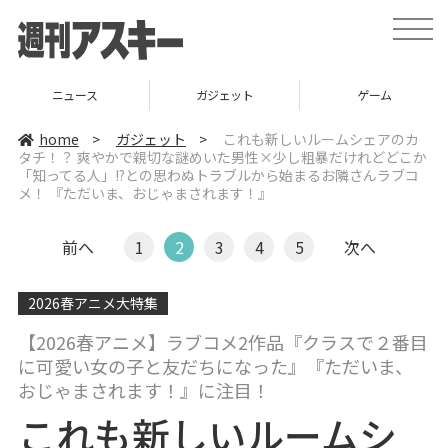
t
o
g
g
l
ガジェット
ゲーム
グルメ
e
n
a
home
>
ガジェット
>
これも新しいルームシェアのカ
v
タチ！？ 爽やかで親切な謎めいた男性×少し粗暴だけれどどこか
i
「知ってる人」!?との思わぬトラブルから始まるお隣さんラブコ
g
a
メ！ 『ただいま、おじゃまされます！』
t
i
o
前へ
1
2
3
4
5
次へ
n
2026春アニメ大特集
【2026春アニメ】ラブコメ2作品『クラスで２番目
に可愛い女の子と友だちになった』『ただいま、
おじゃまされます！』に注目！
これも新しいルームシ