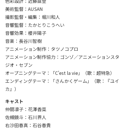
色彩設計：近藤直登
美術監督：AUSAN
撮影監督・編集：堀川和人
音響監督：たかとりこうへい
音響効果：櫻井陽子
音楽：長谷川智樹
アニメーション制作：タツノコプロ
アニメーション制作協力：ゴンゾ／アニメーションスタ
ジオ・セブン
オープニングテーマ：「C'est la vie」（歌：超特急）
エンディングテーマ：「さんかくゲーム」（歌：『ユイ
カ』）
キャスト
仲間凛子：花澤香菜
佐槻鏡斗：石川界人
右沙田春真：石谷春貴