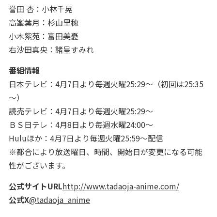
誉田 杏：小林千晃
高峯葉月：杉山里穂
小木紫苑：富田美憂
右沙田真央：諸星すみれ
番組情報
日本テレビ：4月7日より毎週火曜25:29～（初回は25:35
～）
読売テレビ：4月7日より毎週火曜25:29～
ＢＳ日テレ：4月8日より毎週水曜24:00～
Huluほか：4月7日より毎週火曜25:59～配信
※都合により放送曜日、時間、開始日が変更になる可能
性がございます。
公式サイトURL
http://www.tadaoja-anime.com/
公式X
@tadaoja_anime