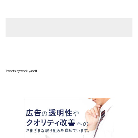
Tweets by weeklyascii