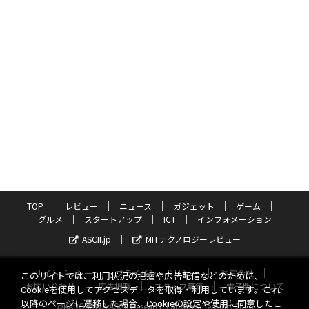
TOP
レビュー
ニュース
ガジェット
ゲーム
グルメ
スタートアップ
ICT
インフォメーション
ASCII.jp
MITテクノロジーレビュー
サイトポリシー
プライバシーポリシー
運営会社
このサイトでは、利用状況の把握や広告配信などのために、
お問い合わせ
広告掲載
スタッフ募集
電子版について
Cookieを使用してアクセスデータを取得・利用しています。これ
以降のページに遷移した場合、Cookieの設定や使用に同意したこ
©KADOKAWA ASCII Research Laboratories, Inc. 2026