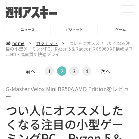
t
o
g
g
l
ニュース
ガジェット
ゲーム
e
n
a
home
>
ガジェット
>
つい人にオススメしたくなる注
v
目の小型ゲーミングPC、Ryzen 5＆Radeon RX 9060 XT構成はフ
i
ルHD・高画質で快適プレイ
g
a
t
i
前へ
1
2
3
4
次へ
o
n
G-Master Velox Mini B850A AMD Editionをレビュ
ー
つい人にオススメした
くなる注目の小型ゲー
ミングPC、Ryzen 5＆