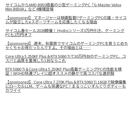
サイコムからAMD B850搭載の小型ゲーミングPC「G-Master Velox
Mini B850A」など4機種登場
【sponsored】 マネージャーは映画監督!?ゲーミングPCの雄・サイコ
ムが設立したeスポーツチームを応援したくなる理由
サイコム春セール2026開催！ Hydroシリーズ3万円引き、ゲーミング
PCも2万円オフ
【sponsored】 週末、秋葉原でサイコムのゲーミングPCを買うとめち
ゃくちゃお得だったんですよ。その理由とは……
Core Ultra 5 250KF Plus＆RTX 5060 Tiで30万円台のゲーミングPC、コ
スパと品質を重視した1台ならこれ
RTX 5060 Ti＆Core Ultra 5 250KF Plus搭載ゲーミングPCの性能を検
証！WQHD快適プレイに超オススメの静かで高コスパな選択肢
【sponsored】 Core Ultra 7 270K Plus＆RTX 5060 Ti 16GBで映像編集
にローカルLLM、ゲームも快適なPC！まるっこいずんぐりボディーも
カワイイ