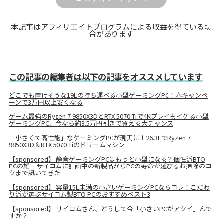
本記事はアフィリエイトプログラムによる収益を得ている場
合があります
この記事の編集者は以下の記事をオススメしています
どこでも置けそうな19Lの持ち運べる小型ゲーミングPC！春キャンペ
ーンで3万円以上安くなる
ゲーム最強のRyzen 7 9850X3DとRTX 5070 Tiで4Kプレイもイケる小型
ゲーミングPC、今なら約3.5万円引きで買える大チャンス
「小さくて高性能」なゲーミングPCが現実に！26.3LでRyzen 7
9850X3D＆RTX 5070 Tiのドリームマシン
【sponsored】 静音ゲーミングPCはもっと小型になる？個性派BTO
PCの雄・サイコムに計画中の新製品からPCの寿命が延びるお掃除のコ
ツまで訊いてきた
【sponsored】 容量15L未満の小さいゲーミングPCならコレ！こだわ
り派が選ぶサイコム製BTO PCのおすすめベスト3
【sponsored】 サイコムさん、どうして今「小さいPCがアツイ」んで
すか？