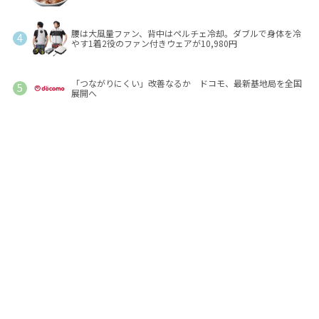
腰は大風量ファン、背中はペルチェ冷却。ダブルで身体を冷
やす1着2役のファン付きウェアが10,980円
「つながりにくい」改善なるか ドコモ、最新基地局を全国
展開へ