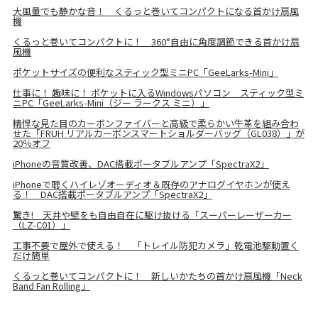
大風量でも静かな音！ くるっと巻いてコンパクトになる首かけ扇風
機
くるっと巻いてコンパクトに！ 360°自由に角度調節できる首かけ扇
風機
ポケットサイズの便利なスティック型ミニPC「GeeLarks-Mini」
仕事に！ 趣味に！ ポケットに入るWindowsパソコン スティック型ミ
ニPC「GeeLarks-Mini（ジー ラークス ミニ）」
精悍な見た目のカーボンファイバーと高級で柔らかい牛革を組み合わ
せた「FRUH リアルカーボンスマートショルダーバッグ（GL038）」が
20％オフ
iPhoneの音質改善、DAC搭載ポータブルアンプ「SpectraX2」
iPhoneで聴くハイレゾオーディオ＆既存のアナログイヤホンが使え
る！ DAC搭載ポータブルアンプ「SpectraX2」
驚き! 天井や壁をも自由自在に駆け抜ける「スーパーレーザーカー
（LZ-C01）」
工事不要で屋外で使える！ 「トレイル防犯カメラ」乾電池駆動置く
だけ簡単
くるっと巻いてコンパクトに！ 新しいかたちの首かけ扇風機「Neck
Band Fan Rolling」