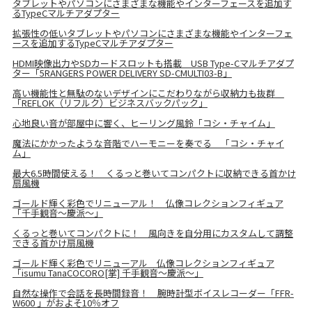
タブレットやパソコンにさまざまな機能やインターフェースを追加す
るTypeCマルチアダプター
拡張性の低いタブレットやパソコンにさまざまな機能やインターフェ
ースを追加するTypeCマルチアダプター
HDMI映像出力やSDカードスロットも搭載 USB Type-Cマルチアダプ
ター「5RANGERS POWER DELIVERY SD-CMULTI03-B」
高い機能性と無駄のないデザインにこだわりながら収納力も抜群
「REFLOK（リフルク）ビジネスバックパック」
心地良い音が部屋中に響く、ヒーリング風鈴「コシ・チャイム」
魔法にかかったような音階でハーモニーを奏でる 「コシ・チャイ
ム」
最大6.5時間使える！ くるっと巻いてコンパクトに収納できる首かけ
扇風機
ゴールド輝く彩色でリニューアル！ 仏像コレクションフィギュア
「千手観音～慶派～」
くるっと巻いてコンパクトに！ 風向きを自分用にカスタムして調整
できる首かけ扇風機
ゴールド輝く彩色でリニューアル 仏像コレクションフィギュア
「isumu TanaCOCORO[掌] 千手観音～慶派～」
自然な操作で会話を長時間録音！ 腕時計型ボイスレコーダー「FFR-
W600 」がおよそ10％オフ