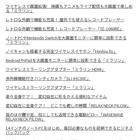
ワイヤレスで画面拡張! 映画もアニメもライブ配信も大画面で楽しめ
る「ミラリン」
レトロな外観で機能も充実！ 屋外でも使えるレコードプレーヤー
レトロな外観で機能も充実！ レコードプレーヤー「TE-1060RE」
ノートPCやNintendo Switchを大画面モニターに簡単に投影できる
「ミラリン」
ノイキャンも搭載する完全ワイヤレスイヤホン「Haylou X1」
AndroidやiPadを大画面モニターに簡単に投影できる「ミラリン」
ワイヤレスミラーリングアダプター「ミラリン HDMI」
赤外線機能付きハンディカメラ「SLI-IHC30C」
ワイヤレスミラーリングアダプター「ミラリン」
楽々全身ケア！ 変幻自在に形をかえる便利なアイテム
変幻自在に全身ケア！ どこでも癒しの時間「RELAX NECK PILOW」
首のほか腰や足、枕としても活用できる電動ピロー「WAVEWAVE
RELAX NECK PILOW」
14インチのノートPCをはじめ、毎日必要なものを収納できるビジネス
バックパック