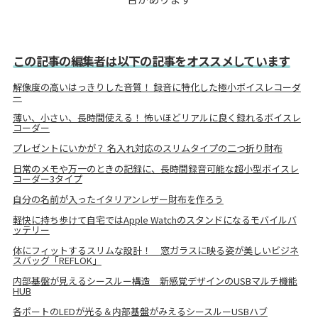
この記事の編集者は以下の記事をオススメしています
解像度の高いはっきりした音質！ 録音に特化した極小ボイスレコーダ
ー
薄い、小さい、長時間使える！ 怖いほどリアルに良く録れるボイスレ
コーダー
プレゼントにいかが？ 名入れ対応のスリムタイプの二つ折り財布
日常のメモや万一のときの記録に、長時間録音可能な超小型ボイスレ
コーダー3タイプ
自分の名前が入ったイタリアンレザー財布を作ろう
軽快に持ち歩けて自宅ではApple Watchのスタンドになるモバイルバ
ッテリー
体にフィットするスリムな設計！ 窓ガラスに映る姿が美しいビジネ
スバッグ「REFLOK」
内部基盤が見えるシースルー構造 新感覚デザインのUSBマルチ機能
HUB
各ポートのLEDが光る＆内部基盤がみえるシースルーUSBハブ