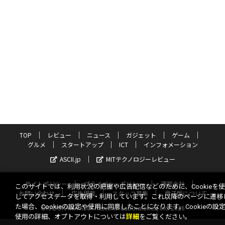
TOP
レビュー
ニュース
ガジェット
ゲーム
グルメ
スタートアップ
ICT
インフォメーション
ASCII.jp
MITテクノロジーレビュー
サイトポリシー
プライバシーポリシー
運営会社
このサイトでは、利用状況の把握や広告配信などのために、Cookieを
お問い合わせ
広告掲載
スタッフ募集
電子版について
してアクセスデータを取得・利用しています。これ以降のページに遷移
た場合、Cookieの設定や使用に同意したことになります。Cookieの設
©KADOKAWA ASCII Research Laboratories, Inc. 2026
使用の詳細、オプトアウトについては
詳細
をご覧ください。