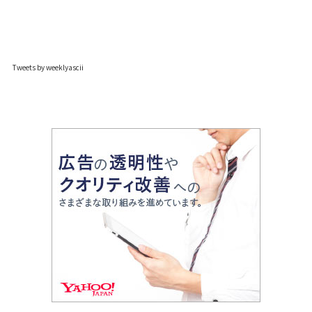
Tweets by weeklyascii