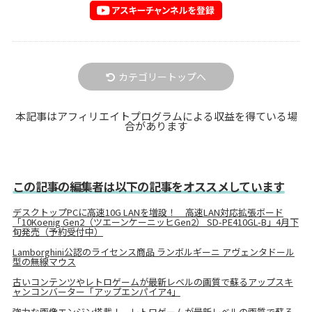
カテゴリートップへ
本記事はアフィリエイトプログラムによる収益を得ている場
合があります
この記事の編集者は以下の記事をオススメしています
デスクトップPCに高速10G LANを増設！ 高速LAN対応拡張ボード
「10Koenig Gen2（ツエーンケーニッヒGen2） SD-PE410GL-B」4月下
旬発売（予約受付中）
Lamborghini公認のライセンス商品 ランボルギーニ アヴェンタドール
型の無線マウス
古いコンテンツやレトロゲームが最新レベルの画質で蘇るアップスキ
ャンコンバーター「アップエンパイア4」
強力な画像エンジン搭載！ レトロゲームが最新レベルの画質で蘇る