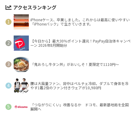
アクセスランキング
iPhoneケース、卒業しました。これからは最高に使いやすい
「iPhoneバック」で生きていきます。
【今日から】最大30％ポイント還元！PayPay自治体キャンペ
ーン 2026年8月開始分
「鬼おろし牛タン丼」がおいしそ！夏限定で1110円～
腰は大風量ファン、背中はペルチェ冷却。ダブルで身体を冷
やす1着2役のファン付きウェアが10,980円
「つながりにくい」改善なるか ドコモ、最新基地局を全国
展開へ