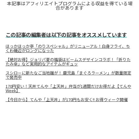
本記事はアフィリエイトプログラムによる収益を得ている場
合があります
この記事の編集者は以下の記事をオススメしています
ほっかほっか亭「のりスペシャル」がリニューアル！白身フライ、ち
くわ磯辺がロングになった
【絶対お得】ジョリパ夏の福袋はビームスデザインコラボ！「折りた
たみ傘」など実用的なアイテムがギュッ
スシローに新たなご当地麺が！ 鹿児島「まぐろラーメン」が数量限定
で発売中
170円安い！天丼てんや「上天丼」弁当が1週間だけお得だよ【てんや
Week】
【今日から】てんや「上天丼」が170円もお安く!! お得ウィーク開催