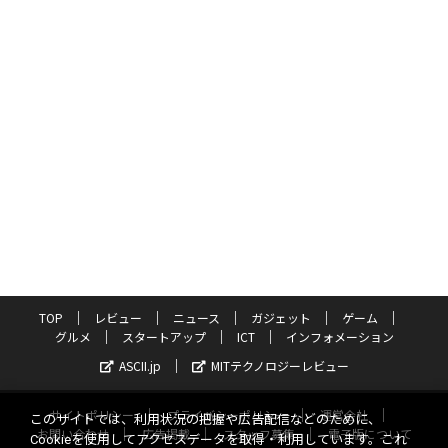
TOP
レビュー
ニュース
ガジェット
ゲーム
グルメ
スタートアップ
ICT
インフォメーション
ASCII.jp
MITテクノロジーレビュー
サイトポリシー
プライバシーポリシー
運営会社
このサイトでは、利用状況の把握や広告配信などのために、
お問い合わせ
広告掲載
スタッフ募集
電子版について
Cookieを使用してアクセスデータを取得・利用しています。これ