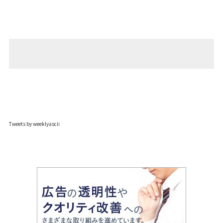
Tweets by weeklyascii