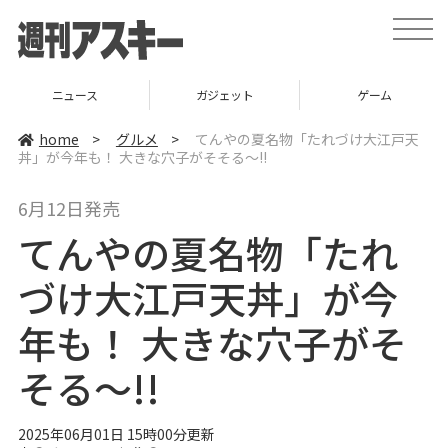
t
o
g
g
l
ニュース
ガジェット
ゲーム
e
n
a
home
>
グルメ
>
てんやの夏名物「たれづけ大江戸天
v
丼」が今年も！ 大きな穴子がそそる～!!
i
g
a
6月12日発売
t
i
てんやの夏名物「たれ
o
n
づけ大江戸天丼」が今
年も！ 大きな穴子がそ
そる～!!
2025年06月01日 15時00分更新