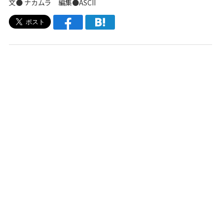
文● ナカムラ 編集●ASCII