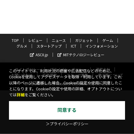
TOP
レビュー
ニュース
ガジェット
ゲーム
グルメ
スタートアップ
ICT
インフォメーション
ASCII.jp
MITテクノロジーレビュー
サイトポリシー
プライバシーポリシー
運営会社
このサイトでは、利用状況の把握や広告配信などのために、
お問い合わせ
広告掲載
スタッフ募集
電子版について
Cookieを使用してアクセスデータを取得・利用しています。これ
以降のページに遷移した場合、Cookieの設定や使用に同意したこ
©KADOKAWA ASCII Research Laboratories, Inc. 2026
とになります。Cookieの設定や使用の詳細、オプトアウトについ
ては
詳細
をご覧ください。
同意する
＞プライバシーポリシー