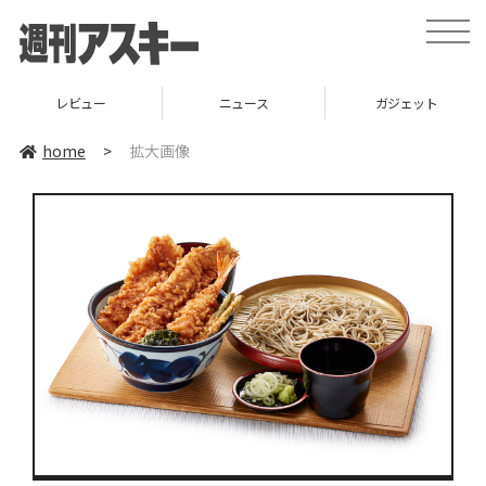
toggle
naviga
レビュー
ニュース
ガジェット
home
>
拡大画像