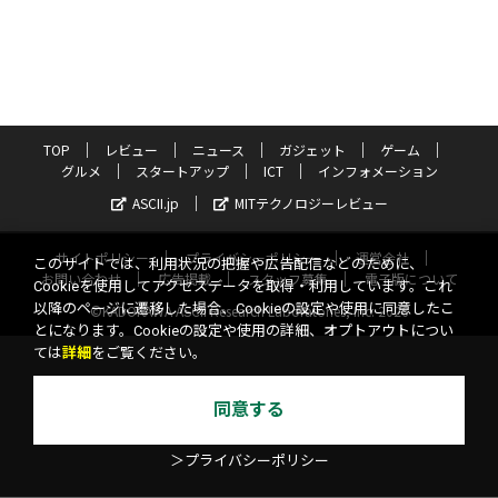
TOP
レビュー
ニュース
ガジェット
ゲーム
グルメ
スタートアップ
ICT
インフォメーション
ASCII.jp
MITテクノロジーレビュー
サイトポリシー
プライバシーポリシー
運営会社
このサイトでは、利用状況の把握や広告配信などのために、
お問い合わせ
広告掲載
スタッフ募集
電子版について
Cookieを使用してアクセスデータを取得・利用しています。これ
以降のページに遷移した場合、Cookieの設定や使用に同意したこ
©KADOKAWA ASCII Research Laboratories, Inc. 2026
とになります。Cookieの設定や使用の詳細、オプトアウトについ
ては
詳細
をご覧ください。
同意する
＞プライバシーポリシー