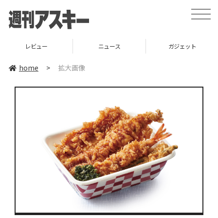
toggle
naviga
レビュー
ニュース
ガジェット
home
>
拡大画像