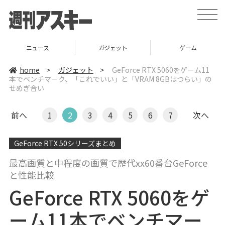
t
o
g
g
l
ニュース
ガジェット
ゲーム
e
n
a
home
>
ガジェット
>
GeForce RTX 5060をゲーム11
v
本でベンチマーク、「これでいい」と「VRAM 8GBはつらい」の
i
せめぎ合い
g
a
t
i
前へ
1
2
3
4
5
6
7
次へ
o
n
GeForce RTX 50シリーズまとめ
最高画質と中程度の画質で歴代xx60番台GeForce
と性能比較
GeForce RTX 5060をゲ
ーム11本でベンチマー