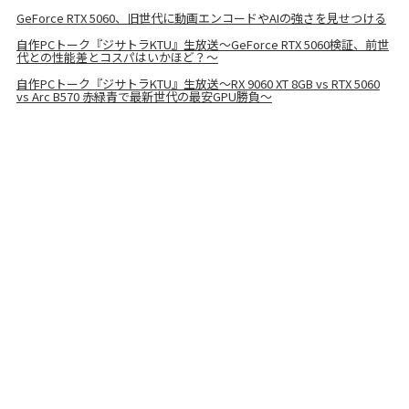
GeForce RTX 5060、旧世代に動画エンコードやAIの強さを見せつける
自作PCトーク『ジサトラKTU』生放送～GeForce RTX 5060検証、前世
代との性能差とコスパはいかほど？～
自作PCトーク『ジサトラKTU』生放送～RX 9060 XT 8GB vs RTX 5060
vs Arc B570 赤緑青で最新世代の最安GPU勝負～