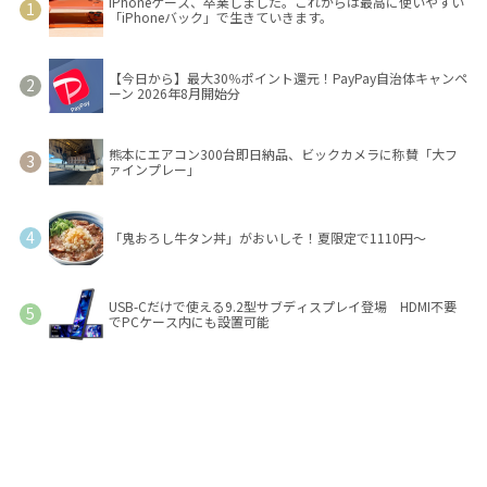
iPhoneケース、卒業しました。これからは最高に使いやすい
「iPhoneバック」で生きていきます。
【今日から】最大30％ポイント還元！PayPay自治体キャンペ
ーン 2026年8月開始分
熊本にエアコン300台即日納品、ビックカメラに称賛「大フ
ァインプレー」
「鬼おろし牛タン丼」がおいしそ！夏限定で1110円～
USB-Cだけで使える9.2型サブディスプレイ登場 HDMI不要
でPCケース内にも設置可能