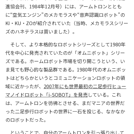
進協会刊、1984年12月号）には、アームトロンととも
に“空気エンジン”のメカモラスや“音声認識ロボット”の
KI・KU・ZOが紹介されていた（当時、メカモラスシリー
ズのハネテラスは買いました）。
そして、より本格的なロボットシリーズとして1980年
代を中心に発売されていたのが「オムニボット」シリー
ズである。ホームロボット市場を切り開こうという、い
ま見ても野心的な製品群である。1980年代のオムニボッ
トはどちらかというとコミュニケーションロボットの領
域に近かったが、
2007年にも世界最初の二足歩行ヒュー
マノイドロボット「i-SOBOT」を発売
している。これ
は、アームトロンを彷彿とさせる、まだマニアの世界だ
った二足歩行ロボットの世界に一石を投じる、なかなか
のロボットだった。
ということで、自分のアームトロンを引っ張り出して