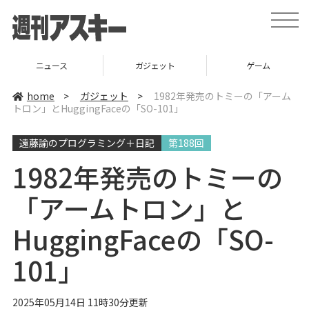
t
o
g
g
l
ニュース
ガジェット
ゲーム
e
n
a
home
>
ガジェット
>
1982年発売のトミーの「アーム
v
トロン」とHuggingFaceの「SO-101」
i
g
a
遠藤諭のプログラミング＋日記
第188回
t
i
o
1982年発売のトミーの
n
「アームトロン」と
HuggingFaceの「SO-
101」
2025年05月14日 11時30分更新