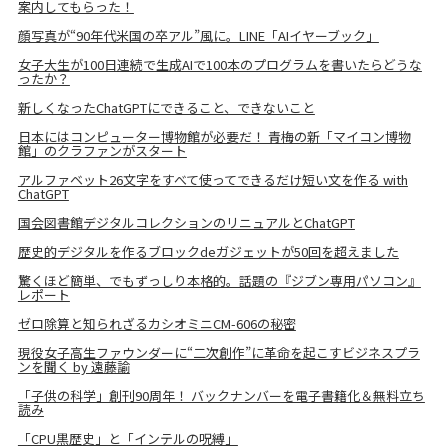
案内してもらった！
顔写真が“90年代米国の卒アル”風に。LINE「AIイヤーブック」
女子大生が100日連続で生成AIで100本のプログラムを書いたらどうな
ったか？
新しくなったChatGPTにできること、できないこと
日本にはコンピューター博物館が必要だ！ 青梅の新「マイコン博物
館」のクラファンがスタート
アルファベット26文字をすべて使ってできるだけ短い文を作る with
ChatGPT
国会図書館デジタルコレクションのリニュアルとChatGPT
歴史的デジタルを作るブロックdeガジェットが50回を超えました
驚くほど簡単、でもずっしり本格的。話題の『ジブン専用パソコン』
レポート
ゼロ除算と知られざるカシオミニCM-606の秘密
現役女子高生ファウンダーに“二次創作”に革命を起こすビジネスプラ
ンを聞く by 遠藤諭
「子供の科学」創刊90周年！ バックナンバーを電子書籍化＆無料立ち
読み
「CPU黒歴史」と「インテルの呪縛」