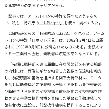
たる説得力のあるキャリアだろう。
記事では、アームトロンの特許を調べたようすなの
で、私も、特許庁の
「J-Platpat」
を使って調べてみた。
公開特許公報の「特開昭58-133281」を見ると、アーム
トロンの特許「ロボット玩具」は、1982年2月4日に出願
され、1983年8月8日に公開されたものである。出願人は
トミー工業株式会社、発明者は渡辺広幸となっている。
「先端に把持部を備え屈曲自在な関節部を有する腕部
の内側には、両端にギヤを軸着した複数の伝達軸を軸支
し、前記腕部の基端を担持する回転支持部材は、モータ
を含む駆動機構と前記腕部へ伝達する駆動力を正逆転及
び断続させる駆動力変換機構と前記駆動力変換機構を作
動させる手動式操作機構を具備した基台と作動連結して
該基台状に立設し、前記操作機構を操作することにより