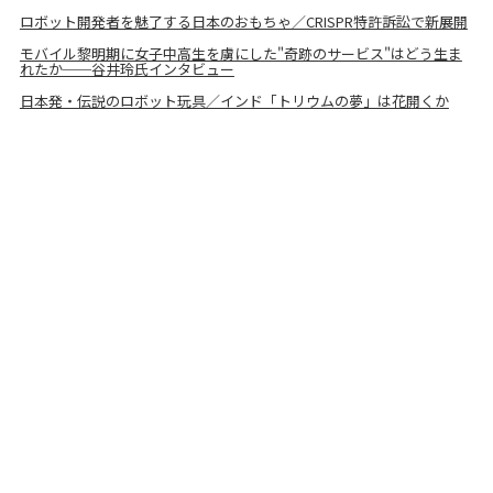
ロボット開発者を魅了する日本のおもちゃ／CRISPR特許訴訟で新展開
モバイル黎明期に女子中高生を虜にした"奇跡のサービス"はどう生ま
れたか──谷井玲氏インタビュー
日本発・伝説のロボット玩具／インド「トリウムの夢」は花開くか