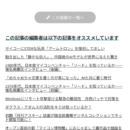
この連載の一覧へ
この記事の編集者は以下の記事をオススメしています
サイコーにSTEMな玩具「アームトロン」を復刻してほしい
動き出した「静かな巨人」、中国発のAIモデルが世界に与えた驚き
1980年代、日本発マイコンベンチャー「ソード」を知っているか──
椎名堯慶氏インタビュー（後編）
「めちゃめちゃ文章を書くのが楽になった」―― AIと共に書く時代
1970年代、日本発マイコンベンチャー「ソード」を知っているか──
椎名堯慶氏インタビュー（前編）
Windowsにリモート攻撃受ける緊急の脆弱性 月例パッチで対策を
ダグラス・アダムスの法則をキミは知っているか？
初期『月刊アスキー』誌面が国会図書館デジタルコレクションでネッ
ト閲覧可能に！
オープン直前の新「マイコン博物館」におじゃまして展示品や施設を