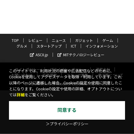
TOP
レビュー
ニュース
ガジェット
ゲーム
グルメ
スタートアップ
ICT
インフォメーション
ASCII.jp
MITテクノロジーレビュー
サイトポリシー
プライバシーポリシー
運営会社
このサイトでは、利用状況の把握や広告配信などのために、
お問い合わせ
広告掲載
スタッフ募集
電子版について
Cookieを使用してアクセスデータを取得・利用しています。これ
以降のページに遷移した場合、Cookieの設定や使用に同意したこ
©KADOKAWA ASCII Research Laboratories, Inc. 2026
とになります。Cookieの設定や使用の詳細、オプトアウトについ
ては
詳細
をご覧ください。
同意する
＞プライバシーポリシー