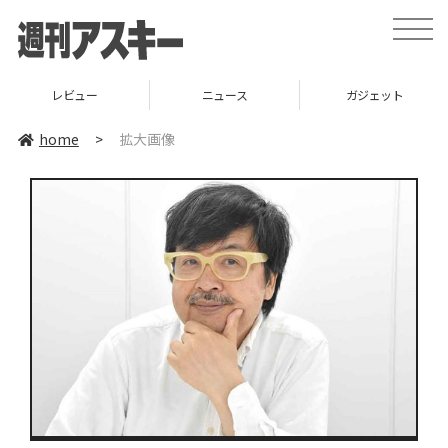
toggle
naviga
レビュー
ニュース
ガジェット
home
>
拡大画像