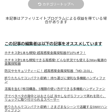
カテゴリートップへ
本記事はアフィリエイトプログラムによる収益を得ている場
合があります
この記事の編集者は以下の記事をオススメしています
ホチキス針1本も検知! 超高感度金属探知器が10％オフ！
ホチキス針1本も検知できる高感度! どんな状況でも使える3Way電源の
金属探知器
防災やセキュリティーに！ 超高感度金属探知器 「MD-2101」
折りたたんでコンパクト収納！ 持ち運びに便利な多機能ハンディファ
ン
涼風を生む7枚羽構造、5種類の使い方ができる多機能ハンディファン
汗でベタベタの背中とはおさらば 冷やしながらファンで蒸れを防ぐ、
リュックに取り付けられるスペーサー
折りたたんでコンパクト収納！ さまざまなシーンで活躍する5WAYハン
ディファン