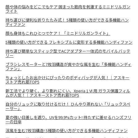
顔や体の悩みをどこでもケア 固まった筋肉を刺激するミニドリルガン
ライト
持ち運びに便利な折りたたみ式！ 5種類の使い方ができる多機能ハン
ディファン
顔も身体もこれひとつでケア！ 「ミニドリルガンライト​​​​​​​」
5種類の使い方ができる フレキシブルに変形する多機能ハンディファン
持ち運び簡単なスティック型でACアダプター一体式のモバイルバッテ
リー
ブラシレスモーターと7枚羽構造が爽やかな風を生む「多機能ハンディ
ファン」
ちょっとしたお出かけにぴったりのボディバッグが人気！｜アスキー
ストア売れ筋TOP5
新工法でより硬く、より割れにくい、Xperia 1 VI 用 ガラス保護フィル
ムが人気！｜アスキーストア売れ筋TOP5
自分のリュックに取り付けるだけ！ ひんやり蒸れない「リュックスペ
ーサー」
夏の強い日差しを遮り、UVを99.9%カット! 持たずに差せるハンズフリ
ーの日傘
涼風を生む7枚羽構造! 5種類の使い方ができる多機能ハンディファン