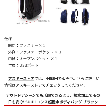
仕様
開閉：ファスナー× 1
外側：ファスナーポケット × 3
内側：オープンポケット × 1
付属：USBポート
アスキーストア
では、
4455
円
で販売中。さらに詳しい
情報は
アスキーストアでチェック
してください。
アウトドアシーンでも活躍できるよう、撥水加工で雨の
日も安心! SUUii コンス超撥水ボディバッグ ブラック