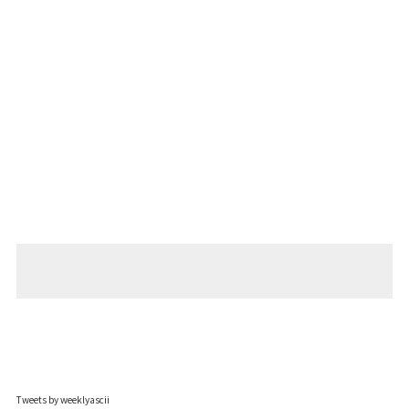
Tweets by weeklyascii