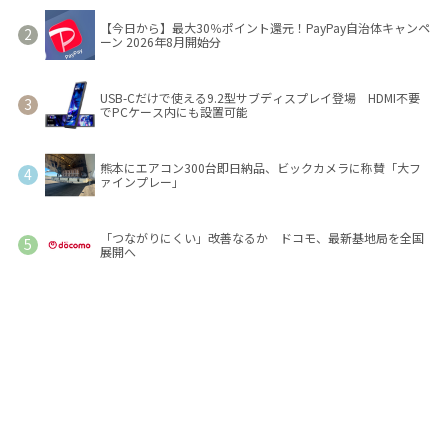
【今日から】最大30％ポイント還元！PayPay自治体キャンペ
ーン 2026年8月開始分
USB-Cだけで使える9.2型サブディスプレイ登場 HDMI不要
でPCケース内にも設置可能
熊本にエアコン300台即日納品、ビックカメラに称賛「大フ
ァインプレー」
「つながりにくい」改善なるか ドコモ、最新基地局を全国
展開へ