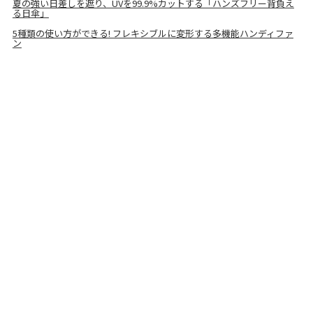
夏の強い日差しを遮り、UVを99.9%カットする「ハンズフリー背負え
る日傘」
5種類の使い方ができる! フレキシブルに変形する多機能ハンディファ
ン