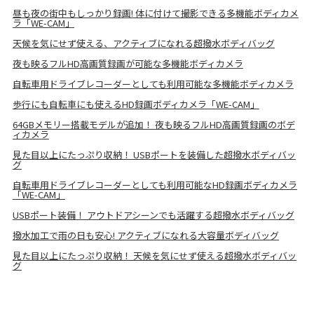
昼も夜の街中もしっかり録画! 体に付けて撮影できる多機能ボディカメ
ラ「WE-CAM」
天候を気にせず使える、アクティブになれる超撥水ボディバッグ
夜も映るフルHD高画質録画が可能な多機能ボディカメラ
自転車用ドライブレコーダーとしても利用可能な多機能ボディカメラ
歩行にも自転車にも使えるHD録画ボディカメラ「WE-CAM」
64GBメモリー搭載モデルが追加！ 夜も映るフルHD高画質録画のボデ
ィカメラ
見た目以上にたっぷり収納！ USBポートを装備した超撥水ボディバッ
グ
自転車用ドライブレコーダーとしても利用可能なHD録画ボディカメラ
「WE-CAM」
USBポート装備！ アウトドアシーンでも活躍する超撥水ボディバッグ
撥水加工で雨の日も安心! アクティブになれる大容量ボディバッグ
見た目以上にたっぷり収納！ 天候を気にせず使える超撥水ボディバッ
グ