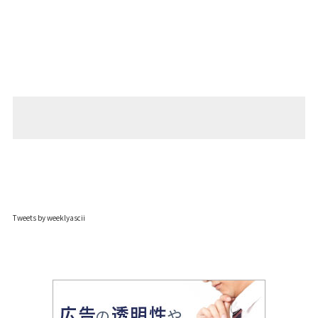
Tweets by weeklyascii