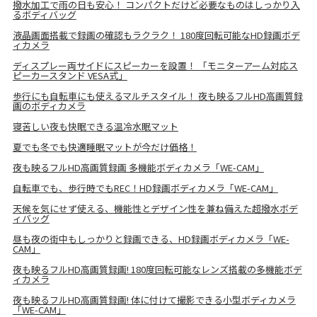
撥水加工で雨の日も安心！ コンパクトだけど必要なものはしっかり入
るボディバッグ
液晶画面搭載で録画の確認もラクラク！ 180度回転可能なHD録画ボデ
ィカメラ
ディスプレー両サイドにスピーカーを設置！ 「モニターアーム対応ス
ピーカースタンド VESA式」
歩行にも自転車にも使えるマルチスタイル！ 夜も映るフルHD高画質録
画のボディカメラ
寝苦しい夜も快眠できる温冷水眠マット
夏でも冬でも快適睡眠マットが今だけ価格！
夜も映るフルHD高画質録画 多機能ボディカメラ「WE-CAM」
自転車でも、歩行時でもREC！HD録画ボディカメラ「WE-CAM」
天候を気にせず使える、機能性とデザイン性を兼ね備えた超撥水ボデ
ィバッグ
昼も夜の街中もしっかりと録画できる、HD録画ボディカメラ「WE-
CAM」
夜も映るフルHD高画質録画! 180度回転可能なレンズ搭載の多機能ボデ
ィカメラ
夜も映るフルHD高画質録画! 体に付けて撮影できる小型ボディカメラ
「WE-CAM」