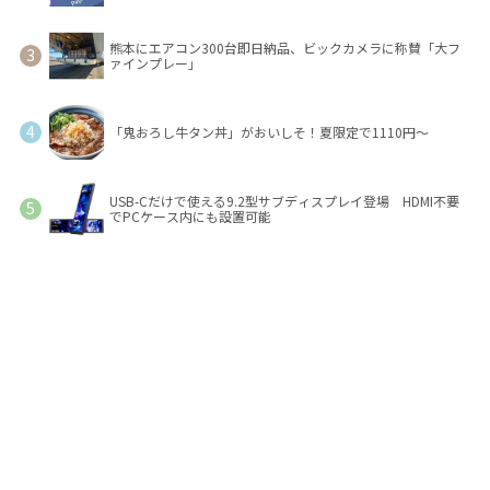
熊本にエアコン300台即日納品、ビックカメラに称賛「大フ
ァインプレー」
「鬼おろし牛タン丼」がおいしそ！夏限定で1110円～
USB-Cだけで使える9.2型サブディスプレイ登場 HDMI不要
でPCケース内にも設置可能