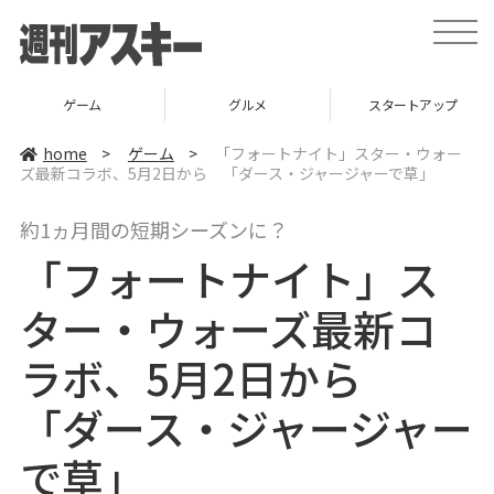
t
o
g
g
l
グルメ
スタートアップ
ICT
e
n
a
home
>
ゲーム
>
「フォートナイト」スター・ウォー
v
ズ最新コラボ、5月2日から 「ダース・ジャージャーで草」
i
g
a
約1ヵ月間の短期シーズンに？
t
i
「フォートナイト」ス
o
n
ター・ウォーズ最新コ
ラボ、5月2日から
「ダース・ジャージャー
で草」