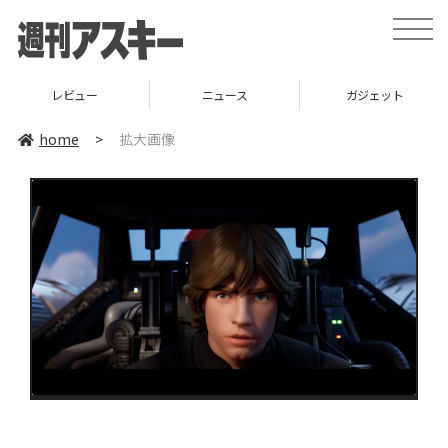
toggle
naviga
レビュー
ニュース
ガジェット
home
>
拡大画像