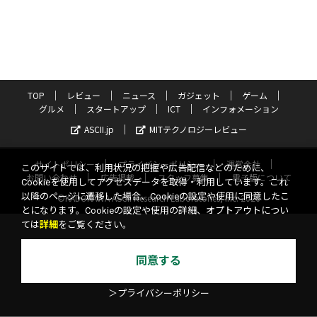
TOP
レビュー
ニュース
ガジェット
ゲーム
グルメ
スタートアップ
ICT
インフォメーション
ASCII.jp
MITテクノロジーレビュー
サイトポリシー
プライバシーポリシー
運営会社
このサイトでは、利用状況の把握や広告配信などのために、
お問い合わせ
広告掲載
スタッフ募集
電子版について
Cookieを使用してアクセスデータを取得・利用しています。これ
以降のページに遷移した場合、Cookieの設定や使用に同意したこ
©KADOKAWA ASCII Research Laboratories, Inc. 2026
とになります。Cookieの設定や使用の詳細、オプトアウトについ
ては
詳細
をご覧ください。
同意する
＞プライバシーポリシー