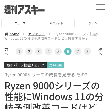
t
o
g
g
l
ニュース
ガジェット
ゲーム
e
n
a
home
>
ガジェット
>
Ryzen 9000シリーズの性能に
v
Windows 11の分岐予測改善コードはどう影響するか？
i
g
a
前
次
t
1
2
3
4
5
6
7
8
へ
へ
i
o
n
最新パーツ性能チェック
第449回
Ryzen 9000シリーズの成長を見守る その2
Ryzen 9000シリーズの
性能にWindows 11の分
岐予測改善コードはど