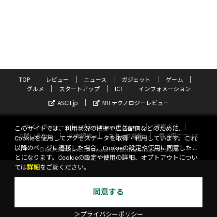
TOP
レビュー
ニュース
ガジェット
ゲーム
グルメ
スタートアップ
ICT
インフォメーション
ASCII.jp
MITテクノロジーレビュー
サイトポリシー
プライバシーポリシー
運営会社
このサイトでは、利用状況の把握や広告配信などのために、
お問い合わせ
広告掲載
スタッフ募集
電子版について
Cookieを使用してアクセスデータを取得・利用しています。これ
以降のページに遷移した場合、Cookieの設定や使用に同意したこ
©KADOKAWA ASCII Research Laboratories, Inc. 2026
とになります。Cookieの設定や使用の詳細、オプトアウトについ
ては
詳細
をご覧ください。
同意する
＞プライバシーポリシー