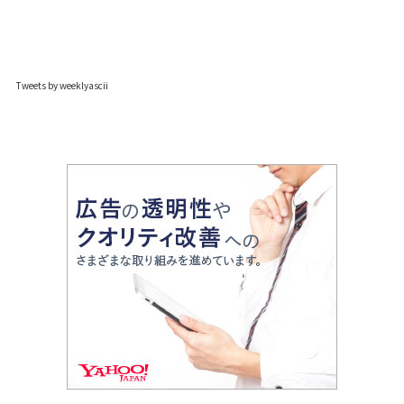
Tweets by weeklyascii