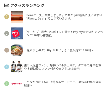
アクセスランキング
iPhoneケース、卒業しました。これからは最高に使いやすい
「iPhoneバック」で生きていきます。
【今日から】最大30％ポイント還元！PayPay自治体キャンペ
ーン 2026年8月開始分
「鬼おろし牛タン丼」がおいしそ！夏限定で1110円～
腰は大風量ファン、背中はペルチェ冷却。ダブルで身体を冷
やす1着2役のファン付きウェアが10,980円
「つながりにくい」改善なるか ドコモ、最新基地局を全国
展開へ