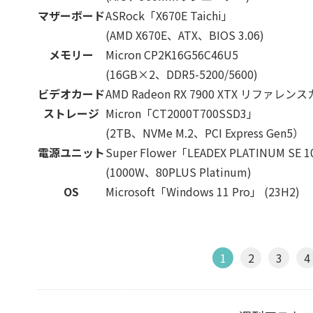
マザーボード
ASRock「X670E Taichi」
(AMD X670E、ATX、BIOS 3.06)
メモリー
Micron CP2K16G56C46U5
(16GB×2、DDR5-5200/5600)
ビデオカード
AMD Radeon RX 7900 XTX リファレン
ストレージ
Micron「CT2000T700SSD3」
(2TB、NVMe M.2、PCI Express Gen5）
電源ユニット
Super Flower「LEADEX PLATINUM SE 
(1000W、80PLUS Platinum)
OS
Microsoft「Windows 11 Pro」 (23H2)
1
2
3
4