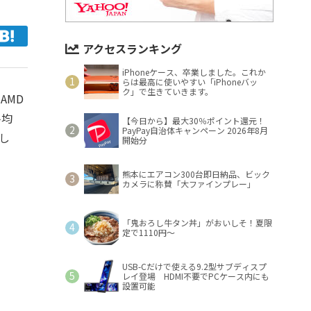
アクセスランキング
iPhoneケース、卒業しました。これか
らは最高に使いやすい「iPhoneバッ
ク」で生きていきます。
AMD
平均
【今日から】最大30％ポイント還元！
PayPay自治体キャンペーン 2026年8月
し
開始分
熊本にエアコン300台即日納品、ビック
カメラに称賛「大ファインプレー」
「鬼おろし牛タン丼」がおいしそ！夏限
定で1110円～
USB-Cだけで使える9.2型サブディスプ
レイ登場 HDMI不要でPCケース内にも
設置可能