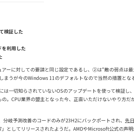
用いて検証した
ードを利用した
た
ュアーに対しての要請と同じ設定であるし、②は“敵の弱点は最
まうが今のWindows 11のデフォルトなので当然の措置とな
には一切知らされていないOSのアップデートを使って検証し
の。CPU業界の盟主となった今、正直いただけないやり方だ
だが、分岐予測改善のコードのみが23H2にバックポートされ、
先
87」としてリリースされたようだ。AMDやMicrosoft公式の声