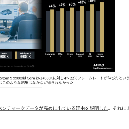
9 9900XはCore i9-14900Kに対し4～22％フレームレートが伸びたとい
はこのような結果はなかなか得られなかった
たベンチマークデータが高めに出ている理由を説明した
。それに