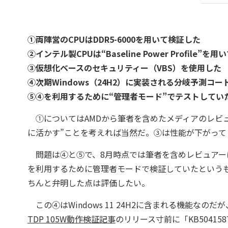
①両陣営のCPUはDDR5-6000を用いて検証した
②インテル製CPUは“Baseline Power Profile”を
③仮想化ベースのセキュリティー（VBS）を使用した
④次期Windows（24H2）に実装される分岐予測コ
⑤④を利用するために“管理者モード”でテストしてい
①についてはAMDから筆者を含めたメディアのレビ
に活かす”ことを考えれば当然だ。③は性能が下がってし
問題は④と⑤で、8月時点では筆者を含めレビュアー
を利用するために管理者モードで検証していたというも
ちんと弁明した点は評価したい。
この④はWindows 11 24H2に含まれる機能なの
TDP 105W動作検証記事
のリリース寸前に「KB50415