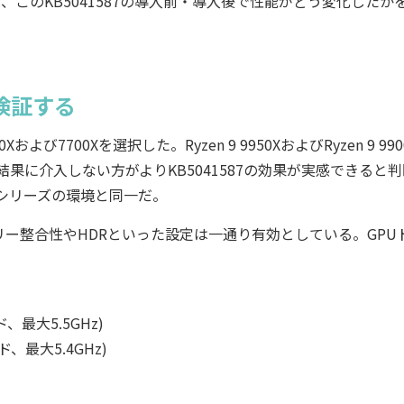
は、このKB5041587の導入前・導入後で性能がどう変化したか
で検証する
び7700Xを選択した。Ryzen 9 9950XおよびRyzen 9 990
結果に介入しない方がよりKB5041587の効果が実感できると
00シリーズの環境と同一だ。
BAR、メモリー整合性やHDRといった設定は一通り有効としている。GP
ド、最大5.5GHz)
ッド、最大5.4GHz)