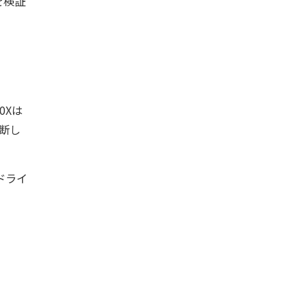
を検証
0Xは
判断し
Uドライ