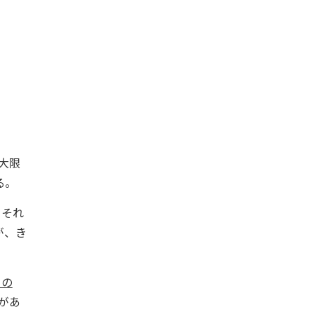
大限
る。
、それ
が、き
日の
明があ