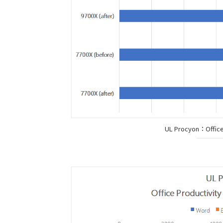
UL Procyon：Offic