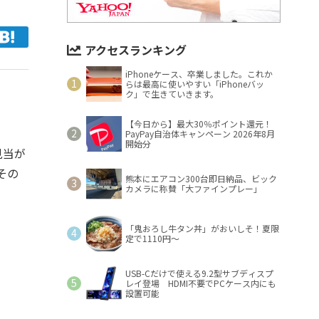
アクセスランキング
iPhoneケース、卒業しました。これか
らは最高に使いやすい「iPhoneバッ
ク」で生きていきます。
【今日から】最大30％ポイント還元！
PayPay自治体キャンペーン 2026年8月
開始分
見当が
その
熊本にエアコン300台即日納品、ビック
カメラに称賛「大ファインプレー」
「鬼おろし牛タン丼」がおいしそ！夏限
定で1110円～
USB-Cだけで使える9.2型サブディスプ
レイ登場 HDMI不要でPCケース内にも
設置可能