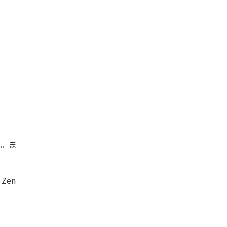
い。ま
Zen