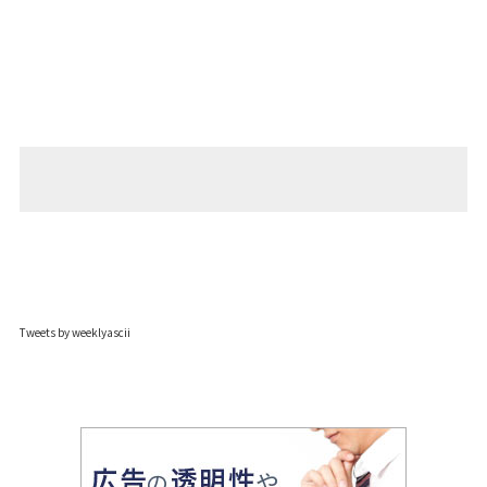
Tweets by weeklyascii