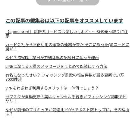
この記事の編集者は以下の記事をオススメしています
【sponsored】 診断系サービスは楽しいけれど……SNS乗っ取りに注
意
カード会社から不正利用の確認の連絡が来た そこにあったQRコードに
罠が！
なぜ？ 突如3月28日が刀剣乱舞の記念日になった理由
LINEに溜まる大量のメッセージをまとめて既読にする方法
有名になったせい？ フィッシング詐欺の報告件数が最多更新で17万
7000件超
VPNをわざわざ利用するメリットは一体何でしょう？
サブスクが自動更新!? 実はキャンセル手続きがフィッシング詐欺でヒ
ヤリ！
なぜか前作のプリキュアが前週比190％でポスト数トップに。その理由
は？