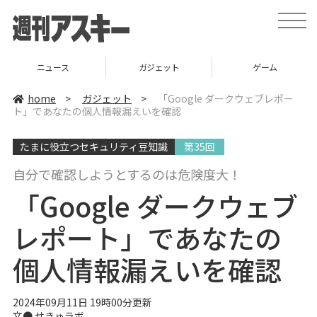
t
o
g
g
l
ニュース
ガジェット
ゲーム
e
n
a
home
>
ガジェット
>
「Google ダークウェブレポー
v
ト」であなたの個人情報漏えいを確認
i
g
a
たまに役立つセキュリティ豆知識
第35回
t
i
o
自分で確認しようとするのは危険度大！
n
「Google ダークウェブ
レポート」であなたの
個人情報漏えいを確認
2024年09月11日 19時00分更新
文● せきゅラボ