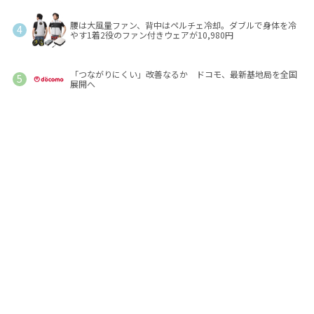
腰は大風量ファン、背中はペルチェ冷却。ダブルで身体を冷
やす1着2役のファン付きウェアが10,980円
「つながりにくい」改善なるか ドコモ、最新基地局を全国
展開へ