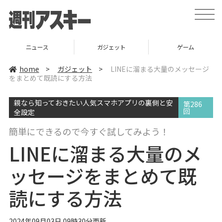
t
o
g
g
l
ニュース
ガジェット
ゲーム
e
n
a
home
>
ガジェット
>
LINEに溜まる大量のメッセージ
v
をまとめて既読にする方法
i
g
a
親なら知っておきたい人気スマホアプリの裏側と安
t
第286
i
回
全設定
o
n
簡単にできるので今すぐ試してみよう！
LINEに溜まる大量のメ
ッセージをまとめて既
読にする方法
2024年09月03日 09時30分更新