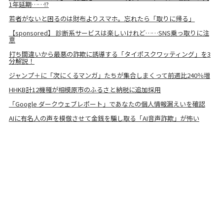
1年延期……!?
若者がないと困るのは財布よりスマホ。忘れたら「取りに帰る」
【sponsored】 診断系サービスは楽しいけれど……SNS乗っ取りに注
意
打ち間違いから最悪の詐欺に誘導する「タイポスクワッティング」を3
分解説！
ジャンプ＋に「次にくるマンガ」たちが集合しまくって前週比240％増
HHKB計12機種が相模原市のふるさと納税に追加採用
「Google ダークウェブレポート」であなたの個人情報漏えいを確認
AIに有名人の声を模倣させて金銭を騙し取る「AI音声詐欺」が怖い