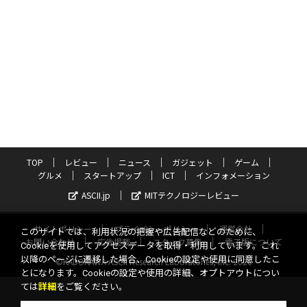
TOP
レビュー
ニュース
ガジェット
ゲーム
グルメ
スタートアップ
ICT
インフォメーション
ASCII.jp
MITテクノロジーレビュー
サイトポリシー
プライバシーポリシー
運営会社
このサイトでは、利用状況の把握や広告配信などのために、
お問い合わせ
広告掲載
スタッフ募集
電子版について
Cookieを使用してアクセスデータを取得・利用しています。これ
以降のページに遷移した場合、Cookieの設定や使用に同意したこ
©KADOKAWA ASCII Research Laboratories, Inc. 2026
とになります。Cookieの設定や使用の詳細、オプトアウトについ
ては
詳細
をご覧ください。