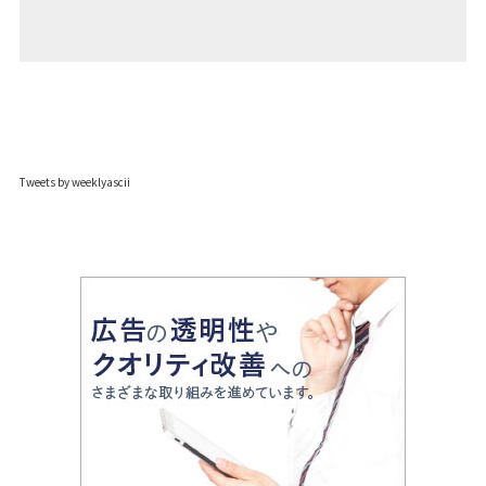
Tweets by weeklyascii