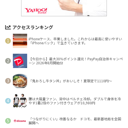
アクセスランキング
iPhoneケース、卒業しました。これからは最高に使いやすい
「iPhoneバック」で生きていきます。
【今日から】最大30％ポイント還元！PayPay自治体キャンペ
ーン 2026年8月開始分
「鬼おろし牛タン丼」がおいしそ！夏限定で1110円～
腰は大風量ファン、背中はペルチェ冷却。ダブルで身体を冷
やす1着2役のファン付きウェアが10,980円
「つながりにくい」改善なるか ドコモ、最新基地局を全国
展開へ