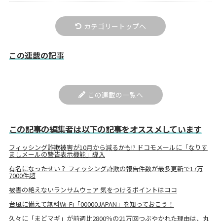
カテゴリートップへ
この連載の記事
この連載の一覧へ
この記事の編集者は以下の記事をオススメしています
フィッシング詐欺被害が10月から減るかも!? ドコモメールに「なりす
ましメールの警告表示機能」導入
有名になったせい？ フィッシング詐欺の報告件数が最多更新で17万
7000件超
被害の絶えないランサムウェア 気をつけるポイントはココ
台風に備えて無料Wi-Fi「00000JAPAN」を知っておこう！
久々に「まどマギ」が前週比2800％の21万回つぶやかれた理由は、丸