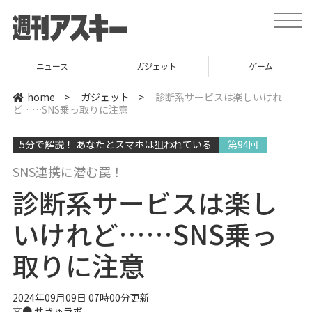
t
o
g
g
l
ニュース
ガジェット
ゲーム
e
n
a
home
>
ガジェット
>
診断系サービスは楽しいけれ
v
ど……SNS乗っ取りに注意
i
g
a
5分で解説！ あなたとスマホは狙われている
第94回
t
i
o
SNS連携に潜む罠！
n
診断系サービスは楽し
いけれど……SNS乗っ
取りに注意
2024年09月09日 07時00分更新
文● せきゅラボ