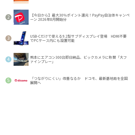
【今日から】最大30％ポイント還元！PayPay自治体キャンペ
ーン 2026年8月開始分
USB-Cだけで使える9.2型サブディスプレイ登場 HDMI不要
でPCケース内にも設置可能
熊本にエアコン300台即日納品、ビックカメラに称賛「大フ
ァインプレー」
「つながりにくい」改善なるか ドコモ、最新基地局を全国
展開へ