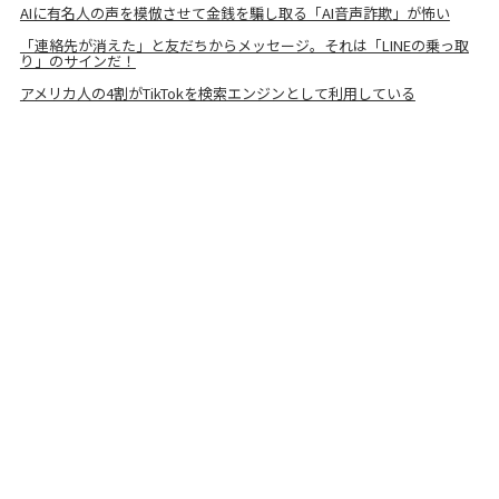
AIに有名人の声を模倣させて金銭を騙し取る「AI音声詐欺」が怖い
「連絡先が消えた」と友だちからメッセージ。それは「LINEの乗っ取
り」のサインだ！
アメリカ人の4割がTikTokを検索エンジンとして利用している