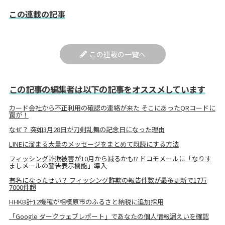
この連載の記事
この連載の一覧へ
この記事の編集者は以下の記事をオススメしています
カード会社から不正利用の確認の連絡が来た そこにあったQRコードに
罠が！
なぜ？ 突如3月28日が刀剣乱舞の記念日になった理由
LINEに溜まる大量のメッセージをまとめて既読にする方法
フィッシング詐欺被害が10月から減るかも!? ドコモメールに「なりす
ましメールの警告表示機能」導入
有名になったせい？ フィッシング詐欺の報告件数が最多更新で17万
7000件超
HHKB計12機種が相模原市のふるさと納税に追加採用
「Google ダークウェブレポート」であなたの個人情報漏えいを確認