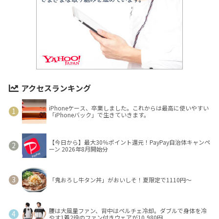
アクセスランキング
iPhoneケース、卒業しました。これからは最高に使いやすい
「iPhoneバック」で生きていきます。
【今日から】最大30％ポイント還元！PayPay自治体キャンペ
ーン 2026年8月開始分
「鬼おろし牛タン丼」がおいしそ！夏限定で1110円～
腰は大風量ファン、背中はペルチェ冷却。ダブルで身体を冷
やす1着2役のファン付きウェアが10,980円