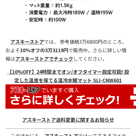
アスキーストア
では、 参考価格3万6800円のところ、
およそ
10％オフの3万3119円
で販売中。さらに詳しい情
報は
アスキーストアでチェック
してください。
【10%OFF】24時間までオン/オフタイマー設定可能! 設
定した温度を保てる温冷水眠マット SLI-CNW601
アスキーストア送料変更に関するお知らせ
このほかにも、
アスキーストア
では一工夫あるアイテ