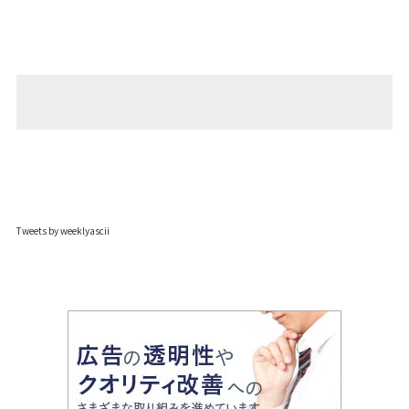
Tweets by weeklyascii