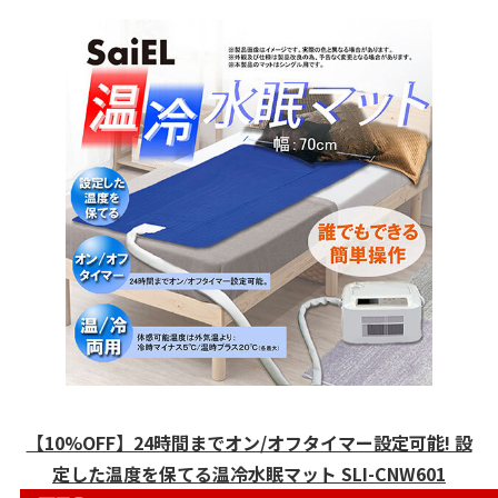
【10%OFF】24時間までオン/オフタイマー設定可能! 設
定した温度を保てる温冷水眠マット SLI-CNW601