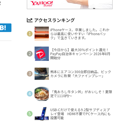
アクセスランキング
iPhoneケース、卒業しました。これか
らは最高に使いやすい「iPhoneバッ
ク」で生きていきます。
【今日から】最大30％ポイント還元！
PayPay自治体キャンペーン 2026年8月
開始分
熊本にエアコン300台即日納品、ビック
カメラに称賛「大ファインプレー」
「鬼おろし牛タン丼」がおいしそ！夏限
定で1110円～
USB-Cだけで使える9.2型サブディスプ
レイ登場 HDMI不要でPCケース内にも
設置可能