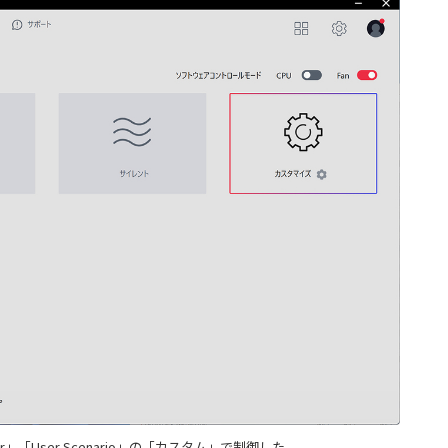
r」「User Scenario」の「カスタム」で制御した