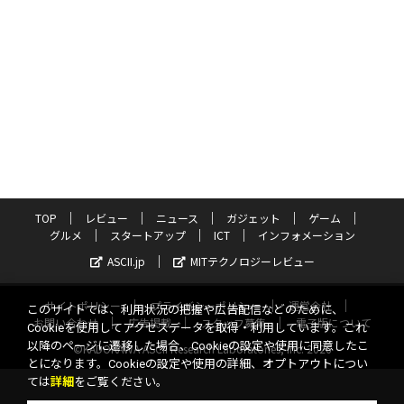
TOP
レビュー
ニュース
ガジェット
ゲーム
グルメ
スタートアップ
ICT
インフォメーション
ASCII.jp
MITテクノロジーレビュー
サイトポリシー
プライバシーポリシー
運営会社
このサイトでは、利用状況の把握や広告配信などのために、
お問い合わせ
広告掲載
スタッフ募集
電子版について
Cookieを使用してアクセスデータを取得・利用しています。これ
以降のページに遷移した場合、Cookieの設定や使用に同意したこ
©KADOKAWA ASCII Research Laboratories, Inc. 2026
とになります。Cookieの設定や使用の詳細、オプトアウトについ
ては
詳細
をご覧ください。