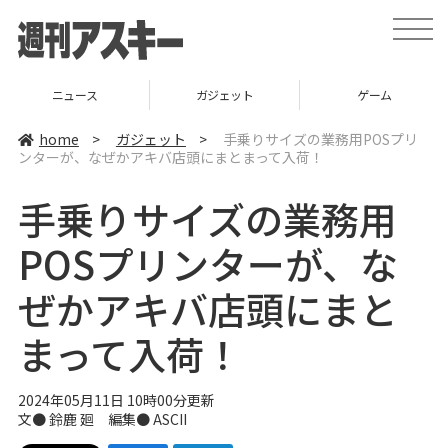
t
o
g
g
l
ニュース
ガジェット
ゲーム
e
n
a
home
>
ガジェット
>
手乗りサイズの業務用POSプリ
v
ンターが、なぜかアキバ店頭にまとまって入荷！
i
g
a
手乗りサイズの業務用
t
i
o
POSプリンターが、な
n
ぜかアキバ店頭にまと
まって入荷！
2024年05月11日 10時00分更新
文● 鈴鹿 廻 編集● ASCII