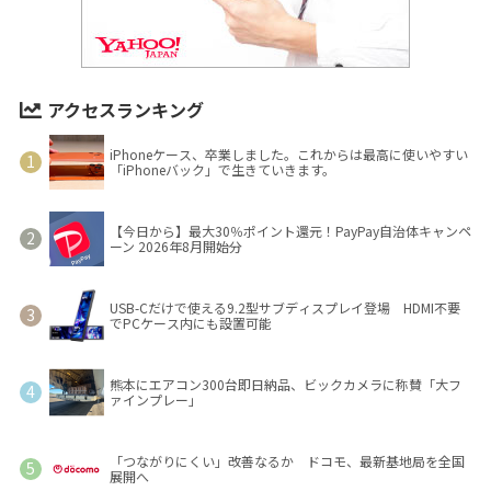
アクセスランキング
iPhoneケース、卒業しました。これからは最高に使いやすい
「iPhoneバック」で生きていきます。
【今日から】最大30％ポイント還元！PayPay自治体キャンペ
ーン 2026年8月開始分
USB-Cだけで使える9.2型サブディスプレイ登場 HDMI不要
でPCケース内にも設置可能
熊本にエアコン300台即日納品、ビックカメラに称賛「大フ
ァインプレー」
「つながりにくい」改善なるか ドコモ、最新基地局を全国
展開へ