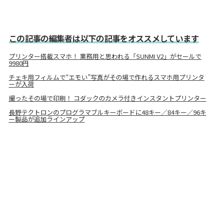
この記事の編集者は以下の記事をオススメしています
プリンター搭載スマホ！ 業務用と思われる「SUNMI V2」がセールで
9980円
チェキ用フィルムで“エモい”写真がその場で作れるスマホ用プリンタ
ーが入荷
撮ったその場で印刷！ コダックのカメラ付きインスタントプリンター
長野テクトロンのプログラマブルキーボードに48キー／84キー／96キ
ー製品が追加ラインアップ