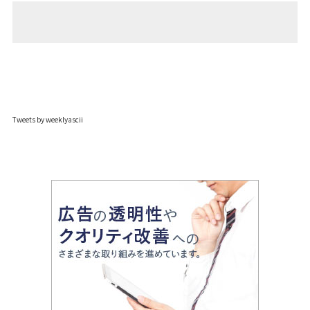
Tweets by weeklyascii